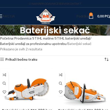
O NAMA
PRODAVNICE
SERVIS
KONTAKT
0
AKCIJA
Podrška
0,00
РС
Baterijski sekač
Početna
Prodavnica
STIHL mašine
STIHL baterijski uređaji
Baterijski uređaji za profesionalnu upotrebu
Baterijski sekač
Prikazano je svih 2 rezultata
Prikaži bočnu traku