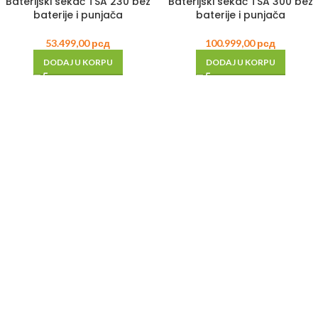
Baterijski sekač TSA 230 bez
Baterijski sekač TSA 300 bez
baterije i punjača
baterije i punjača
53.499,00
рсд
100.999,00
рсд
DODAJ U KORPU
DODAJ U KORPU