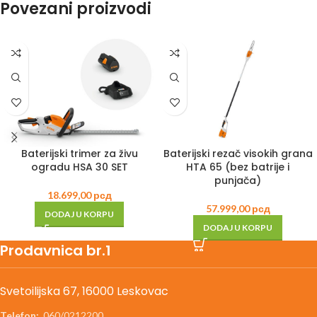
Povezani proizvodi
Baterijski trimer za živu
Baterijski rezač visokih grana
ogradu HSA 30 SET
HTA 65 (bez batrije i
punjača)
18.699,00
рсд
57.999,00
рсд
DODAJ U KORPU
DODAJ U KORPU
Prodavnica br.1
Svetoilijska 67, 16000 Leskovac
Telefon:
060/0212200