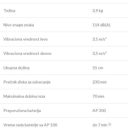
Težina
3,9 kg
Nivo snage zvuka
114 dB(A)
Vibraciona vrednost levo
3,5 m/s²
Vibraciona vrednost desno
3,5 m/s²
Ukupna dužina
55 cm
Prečnik diska za odsecanje
230 mm
Maksimalna dubina reza
70 mm
Preporučena baterija
AP 300
Vreme rada baterije sa AP 100
do 7 min
1)