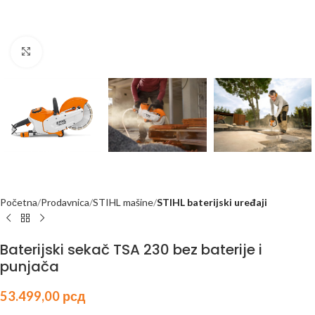
Kliknite za uvećanje
Početna
Prodavnica
STIHL mašine
STIHL baterijski uređaji
Baterijski sekač TSA 230 bez baterije i
punjača
53.499,00
рсд