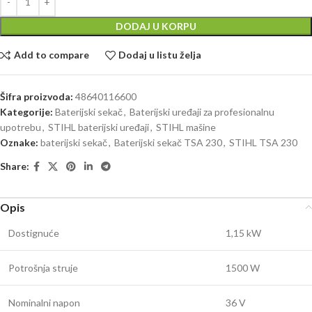
DODAJ U KORPU
Add to compare
Dodaj u listu želja
Šifra proizvoda:
48640116600
Kategorije:
Baterijski sekač
,
Baterijski uređaji za profesionalnu
upotrebu
,
STIHL baterijski uređaji
,
STIHL mašine
Oznake:
baterijski sekač
,
Baterijski sekač TSA 230
,
STIHL TSA 230
Share:
Opis
Dostignuće
1,15 kW
Potrošnja struje
1500 W
Nominalni napon
36 V