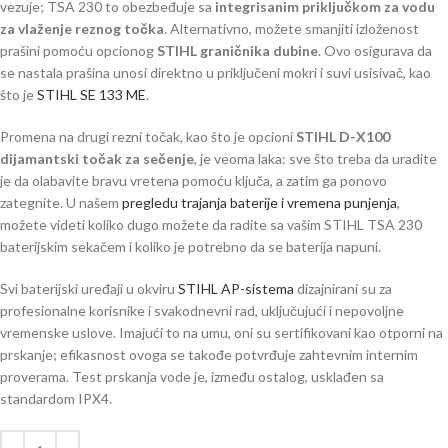
vezuje; TSA 230 to obezbeđuje sa
integrisanim priključkom za vodu
za vlaženje reznog točka
. Alternativno, možete smanjiti izloženost
prašini pomoću opcionog
STIHL graničnika dubine
. Ovo osigurava da
se nastala prašina unosi direktno u priključeni mokri i suvi usisivač, kao
što je
STIHL SE 133 ME
.
Promena na drugi rezni točak, kao što je opcioni
STIHL D-X100
dijamantski točak za sečenje
, je veoma laka: sve što treba da uradite
je da olabavite bravu vretena pomoću ključa, a zatim ga ponovo
zategnite. U našem
pregledu trajanja baterije i vremena punjenja
,
možete videti koliko dugo možete da radite sa vašim STIHL TSA 230
baterijskim sekačem i koliko je potrebno da se baterija napuni.
Svi baterijski uređaji u okviru
STIHL AP-sistema
dizajnirani su za
profesionalne korisnike i svakodnevni rad, uključujući i nepovoljne
vremenske uslove. Imajući to na umu, oni su sertifikovani kao otporni na
prskanje; efikasnost ovoga se takođe potvrđuje zahtevnim internim
proverama. Test prskanja vode je, između ostalog, usklađen sa
standardom IPX4.