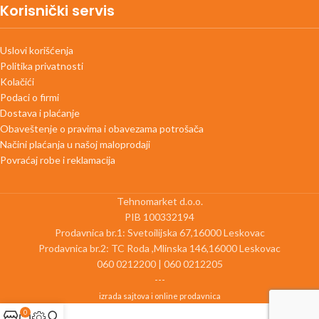
Korisnički servis
Uslovi korišćenja
Politika privatnosti
Kolačići
Podaci o firmi
Dostava i plaćanje
Obaveštenje o pravima i obavezama potrošača
Načini plaćanja u našoj maloprodaji
Povraćaj robe i reklamacija
Tehnomarket d.o.o.
PIB 100332194
Prodavnica br.1: Svetoilijska 67,16000 Leskovac
Prodavnica br.2: TC Roda ,Mlinska 146,16000 Leskovac
060 0212200 | 060 0212205
---
izrada sajtova i online prodavnica
0