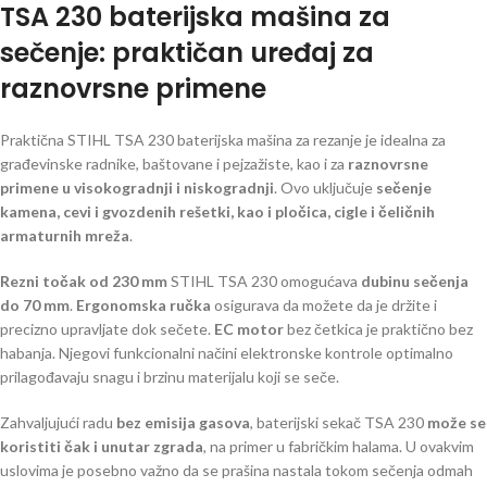
TSA 230 baterijska mašina za
sečenje: praktičan uređaj za
raznovrsne primene
Praktična STIHL TSA 230 baterijska mašina za rezanje je idealna za
građevinske radnike, baštovane i pejzažiste, kao i za
raznovrsne
primene u visokogradnji i niskogradnji
. Ovo uključuje
sečenje
kamena, cevi i gvozdenih rešetki, kao i pločica, cigle i čeličnih
armaturnih mreža
.
Rezni točak od 230 mm
STIHL TSA 230 omogućava
dubinu sečenja
do 70 mm
.
Ergonomska ručka
osigurava da možete da je držite i
precizno upravljate dok sečete.
EC motor
bez četkica je praktično bez
habanja. Njegovi funkcionalni načini elektronske kontrole optimalno
prilagođavaju snagu i brzinu materijalu koji se seče.
Zahvaljujući radu
bez emisija gasova
, baterijski sekač TSA 230
može se
koristiti čak i unutar zgrada
, na primer u fabričkim halama. U ovakvim
uslovima je posebno važno da se prašina nastala tokom sečenja odmah