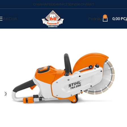
O NAMA
PRODAVNICE
SERVIS
KONTAKT
0
AKCIJA
Podrška
0,00
РС