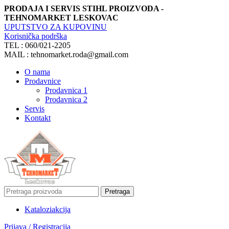
PRODAJA I SERVIS STIHL PROIZVODA -
TEHNOMARKET LESKOVAC
UPUTSTVO ZA KUPOVINU
Korisnička podrška
TEL : 060/021-2205
MAIL : tehnomarket.roda@gmail.com
O nama
Prodavnice
Prodavnica 1
Prodavnica 2
Servis
Kontakt
Pretraga
Katalozi
akcija
Prijava / Registracija