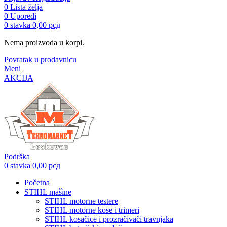
0
Lista želja
0
Uporedi
0
stavka
0,00
рсд
Nema proizvoda u korpi.
Povratak u prodavnicu
Meni
AKCIJA
Podrška
0
stavka
0,00
рсд
Početna
STIHL mašine
STIHL motorne testere
STIHL motorne kose i trimeri
STIHL kosačice i prozračivači travnjaka