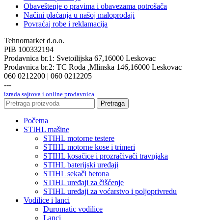
Obaveštenje o pravima i obavezama potrošača
Načini plaćanja u našoj maloprodaji
Povraćaj robe i reklamacija
Tehnomarket d.o.o.
PIB 100332194
Prodavnica br.1: Svetoilijska 67,16000 Leskovac
Prodavnica br.2: TC Roda ,Mlinska 146,16000 Leskovac
060 0212200 | 060 0212205
---
izrada sajtova i online prodavnica
Pretraga
Početna
STIHL mašine
STIHL motorne testere
STIHL motorne kose i trimeri
STIHL kosačice i prozračivači travnjaka
STIHL baterijski uređaji
STIHL sekači betona
STIHL uređaji za čišćenje
STIHL uređaji za voćarstvo i poljoprivredu
Vodilice i lanci
Duromatic vodilice
Lanci