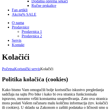
Dodatna oprema sekači
Ručne prskalice
Fan artikli
Akcija
% SALE
O nama
Prodavnice
Prodavnica 1
Prodavnica 2
Servis
Kontakt
Kolačići
Početna
Korisnički servis
Kolačići
Politika kolačića (cookies)
Kako bismo Vam omogućili bolje korisničko iskustvo pregledanja
sadržaja na sajtu Pro bike i kako bi ova stranica funkcionisala
ispravno, moramo vršiti konstantna unapređivanja. Zato ova stranica
mora poslati Vašem računaru malu količinu informacija (tzv. kolačići
ili cookies). U skladu sa Zakonom o zaštiti podataka o ličnosti smo u