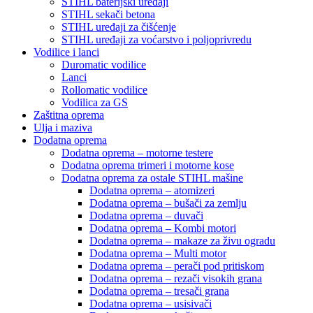
STIHL baterijski uređaji
STIHL sekači betona
STIHL uređaji za čišćenje
STIHL uređaji za voćarstvo i poljoprivredu
Vodilice i lanci
Duromatic vodilice
Lanci
Rollomatic vodilice
Vodilica za GS
Zaštitna oprema
Ulja i maziva
Dodatna oprema
Dodatna oprema – motorne testere
Dodatna oprema trimeri i motorne kose
Dodatna oprema za ostale STIHL mašine
Dodatna oprema – atomizeri
Dodatna oprema – bušači za zemlju
Dodatna oprema – duvači
Dodatna oprema – Kombi motori
Dodatna oprema – makaze za živu ogradu
Dodatna oprema – Multi motor
Dodatna oprema – perači pod pritiskom
Dodatna oprema – rezači visokih grana
Dodatna oprema – tresači grana
Dodatna oprema – usisivači