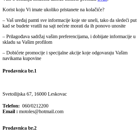
Korist koju Vi imate ukoliko pristanete na kolačiće?
– Vaš uređaj pamti sve informacije koje ste uneli, tako da sledeći put
kad se budete vratili na sajt nećete morati da ih ponovo unosite
– Prilagođava sadržaj vašim preferencijama, i dobijate informacije u
skladu sa Vašim profilom
– Dobićete promocije i specijalne akcije koje odgovaraju Vašim
navikama kupovine
Prodavnica br.1
Svetoilijska 67, 16000 Leskovac
Telefon:
060/0212200
Email :
motoles@hotmail.com
Prodavnica br.2