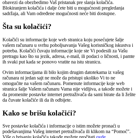
obavezi da obezbedimo Vaš pristanak pre slanja kolačića.
Blokiranjem kolačića i dalje ćete biti u mogućnosti pregledanja
sadržaja, ali Vam određene mogućnosti neće biti dostupne.
Šta su kolačići?
Kolačići su informacije koje web stranica koju posećujete šalje
vašem računaru u svrhu poboljsavanja Vašeg korisničkog iskustva i
potreba. Kolačići čuvaju informacije koje ste Vi podesili za Vašu
pretragu kao što su jezik, adresa, e-mail, ili podaci o ličnosti, i pamte
ih svaki put kada se ponovo vratite na istu stranicu.
Ovim informacijama ili bilo kojim drugim datotekama iz vašeg
računara ni jedan sajt ne može da pristupi ukoliko Vi to ne
omogućite na vašem računaru. Pomenute informacije koje web
stranica šalje Vašem računaru Vama nije vidljiva, a takođe možete i
da promenite postavke internet pretraživača da sami birate da li želite
da čuvate kolačiće ili da ih odbijete.
Kako se brišu kolačići?
Sve postavke kolačića i informacije o istim možete pronaći u
podešavanjima Vašeg internet pretraživača ili klikom na “Pomoć”.
Više o brisanju kolačića takođe možete pročitati
ovde
.