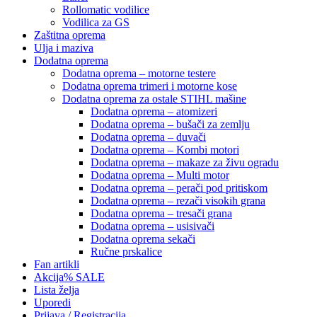
Rollomatic vodilice
Vodilica za GS
Zaštitna oprema
Ulja i maziva
Dodatna oprema
Dodatna oprema – motorne testere
Dodatna oprema trimeri i motorne kose
Dodatna oprema za ostale STIHL mašine
Dodatna oprema – atomizeri
Dodatna oprema – bušači za zemlju
Dodatna oprema – duvači
Dodatna oprema – Kombi motori
Dodatna oprema – makaze za živu ogradu
Dodatna oprema – Multi motor
Dodatna oprema – perači pod pritiskom
Dodatna oprema – rezači visokih grana
Dodatna oprema – tresači grana
Dodatna oprema – usisivači
Dodatna oprema sekači
Ručne prskalice
Fan artikli
Akcija
% SALE
Lista želja
Uporedi
Prijava / Registracija