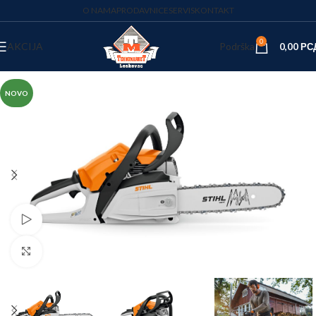
O NAMA
PRODAVNICE
SERVIS
KONTAKT
0
AKCIJA
Podrška
0,00
РС
NOVO
Pogledaj video
Kliknite za uvećanje