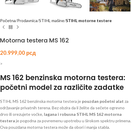
Početna
Prodavnica
STIHL mašine
STIHL motorne testere
Motorna testera MS 162
20.999,00
рсд
>
MS 162 benzinska motorna testera:
početni model za različite zadatke
STIHL MS 162 benzinska motorna testera je
pouzdan početni alat
za
održavanje privatnih terena. Bez obzira da li želite da sečete ogrevno
drvo ili orezujete voćke,
lagana i robusna STIHL MS 162 motorna
testera
je pogodna za povremenu upotrebu u širokom spektru primena.
Ova pouzdana motorna testera može da obori i manja stabla.