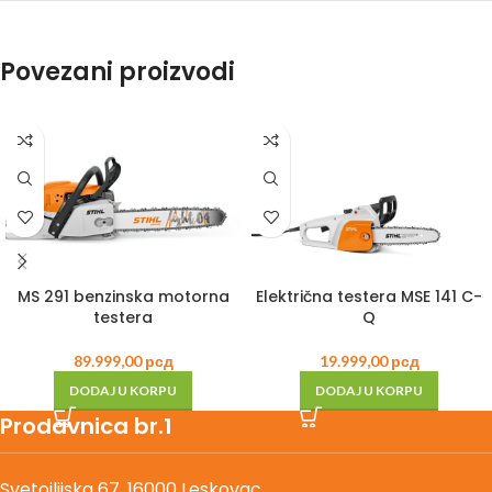
Povezani proizvodi
MS 291 benzinska motorna
Električna testera MSE 141 C-
testera
Q
89.999,00
рсд
19.999,00
рсд
DODAJ U KORPU
DODAJ U KORPU
Prodavnica br.1
Svetoilijska 67, 16000 Leskovac