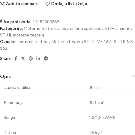
Add to compare
Dodaj u listu želja
Šifra proizvoda:
11482000269
Kategorije:
Motorne testere za povremenu upotrebu
,
STIHL mašine
,
STIHL motorne testere
Oznake:
motorna testera
,
Motorna testera STIHL MS 162
,
STIHL MS
162
Share:
Opis
Dužina vodilice
30 cm
Pomeranja
30,1 cm³
Snaga
1,3/1,8 kW/KS
Težina
4,5 kg
1)