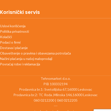
Korisnički servis
Uslovi korišćenja
Politika privatnosti
Kolačići
Podaci o firmi
Dostava i plaćanje
Obaveštenje o pravima i obavezama potrošača
Načini plaćanja u našoj maloprodaji
Povraćaj robe i reklamacija
Tehnomarket d.o.o.
PIB 100332194
Prodavnica br.1: Svetoilijska 67,16000 Leskovac
Prodavnica br.2: TC Roda ,Mlinska 146,16000 Leskovac
060 0212200 | 060 0212205
---