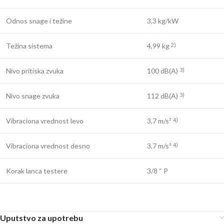
Odnos snage i težine
3,3 kg/kW
Težina sistema
4,99 kg
2)
Nivo pritiska zvuka
100 dB(A)
3)
Nivo snage zvuka
112 dB(A)
3)
Vibraciona vrednost levo
3,7 m/s²
4)
Vibraciona vrednost desno
3,7 m/s²
4)
Korak lanca testere
3/8 “ P
Uputstvo za upotrebu