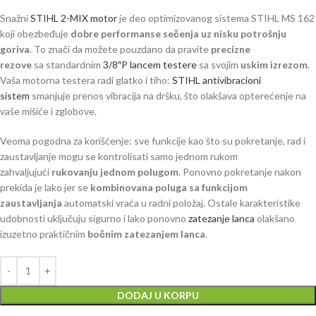
Snažni
STIHL 2-MIX motor
je deo optimizovanog sistema STIHL MS 162
koji obezbeđuje
dobre performanse sečenja uz nisku potrošnju
goriva
. To znači da možete pouzdano da pravite
precizne
rezove
sa standardnim
3/8″P lancem testere
sa svojim
uskim izrezom
.
Vaša motorna testera radi glatko i tiho:
STIHL antivibracioni
sistem
smanjuje prenos vibracija na dršku, što olakšava opterećenje na
vaše mišiće i zglobove.
Veoma pogodna za korišćenje: sve funkcije kao što su pokretanje, rad i
zaustavljanje mogu se kontrolisati samo jednom rukom
zahvaljujući
rukovanju jednom polugom
. Ponovno pokretanje nakon
prekida je lako jer se
kombinovana poluga sa funkcijom
zaustavljanja
automatski vraća u radni položaj. Ostale karakteristike
udobnosti uključuju sigurno i lako ponovno
zatezanje lanca
olakšano
izuzetno praktičnim
bočnim zatezanjem lanca
.
DODAJ U KORPU