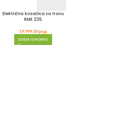
Električna kosačica za travu
RME 235
19.999,00
рсд
DODAJ U KORPU