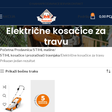
O NAMA
PRODAVNICE
SERVIS
KONTAKT
0
AKCIJA
Podrška
0,00
РС
Električne kosačice za
travu
Početna
Prodavnica
STIHL mašine
STIHL kosačice i prozračivači travnjaka
Električne kosačice za travu
Prikazan jedan rezultat
Prikaži bočnu traku