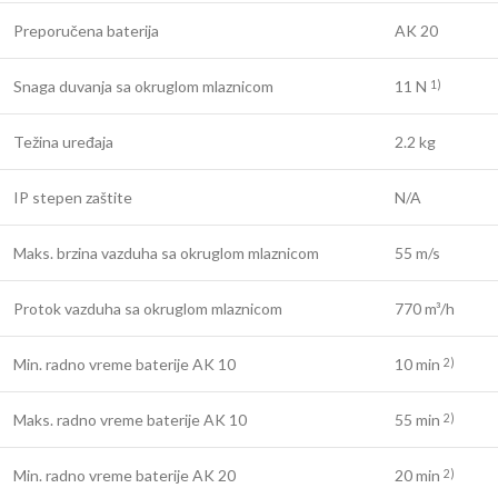
Preporučena baterija
AK 20
Snaga duvanja sa okruglom mlaznicom
11 N
1)
Težina uređaja
2.2 kg
IP stepen zaštite
N/A
Maks. brzina vazduha sa okruglom mlaznicom
55 m/s
Protok vazduha sa okruglom mlaznicom
770 m³/h
Min. radno vreme baterije AK 10
10 min
2)
Maks. radno vreme baterije AK 10
55 min
2)
Min. radno vreme baterije AK 20
20 min
2)