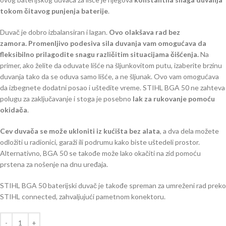
tokom čitavog punjenja baterije
.
Duvač je dobro izbalansiran i lagan.
Ovo olakšava rad bez
zamora.
Promenljivo podesiva sila duvanja vam omogućava da
fleksibilno prilagodite snagu različitim situacijama čišćenja.
Na
primer, ako želite da oduvate lišće na šljunkovitom putu, izaberite brzinu
duvanja tako da se oduva samo lišće, a ne šljunak. Ovo vam omogućava
da izbegnete dodatni posao i uštedite vreme. STIHL BGA 50 ne zahteva
polugu za zaključavanje i stoga je posebno
lak za rukovanje pomoću
okidača
.
Cev duvača se može ukloniti iz kućišta bez alata
, a dva dela možete
odložiti u radionici, garaži ili podrumu kako biste uštedeli prostor.
Alternativno, BGA 50 se takođe može lako okačiti na zid pomoću
prstena za nošenje na dnu uređaja.
STIHL BGA 50 baterijski duvač je takođe spreman za umreženi rad preko
STIHL connected, zahvaljujući pametnom konektoru.