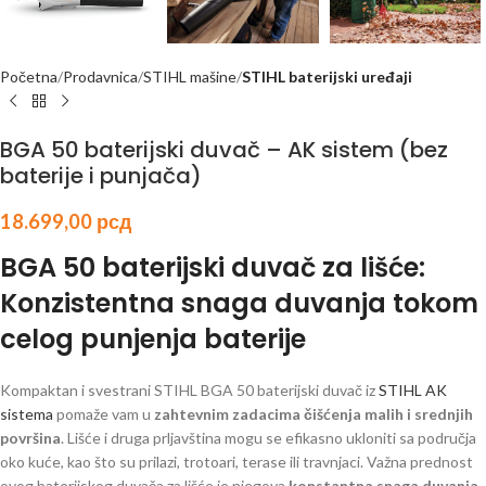
Početna
Prodavnica
STIHL mašine
STIHL baterijski uređaji
BGA 50 baterijski duvač – AK sistem (bez
baterije i punjača)
18.699,00
рсд
BGA 50 baterijski duvač za lišće:
Konzistentna snaga duvanja tokom
celog punjenja baterije
Kompaktan i svestrani STIHL BGA 50 baterijski duvač iz
STIHL AK
sistema
pomaže vam u
zahtevnim zadacima čišćenja malih i srednjih
površina
. Lišće i druga prljavština mogu se efikasno ukloniti sa područja
oko kuće, kao što su prilazi, trotoari, terase ili travnjaci. Važna prednost
ovog baterijskog duvača za lišće je njegova
konstantna snaga duvanja