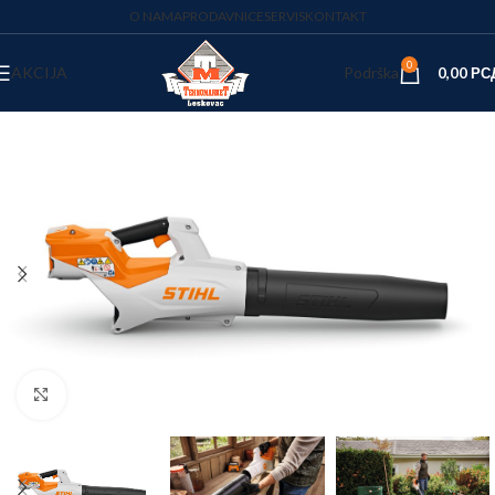
O NAMA
PRODAVNICE
SERVIS
KONTAKT
0
AKCIJA
Podrška
0,00
РС
Kliknite za uvećanje