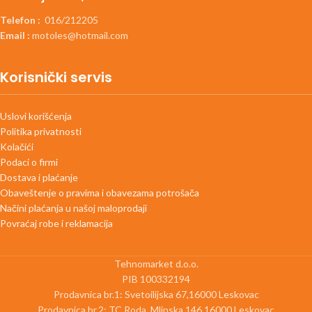
Telefon :
016/212205
Email :
motoles@hotmail.com
Korisnički servis
Uslovi korišćenja
Politika privatnosti
Kolačići
Podaci o firmi
Dostava i plaćanje
Obaveštenje o pravima i obavezama potrošača
Načini plaćanja u našoj maloprodaji
Povraćaj robe i reklamacija
Tehnomarket d.o.o.
PIB 100332194
Prodavnica br.1: Svetoilijska 67,16000 Leskovac
Prodavnica br.2: TC Roda ,Mlinska 146,16000 Leskovac