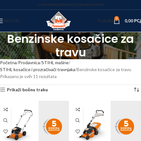
O NAMA
PRODAVNICE
SERVIS
KONTAKT
0
AKCIJA
Podrška
0,00
РС
Benzinske kosačice za
travu
Početna
Prodavnica
STIHL mašine
STIHL kosačice i prozračivači travnjaka
Benzinske kosačice za travu
Prikazano je svih 11 rezultata
Prikaži bočnu traku