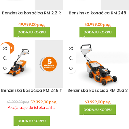
Benzinska kosačica RM 2.2 R
Benzinska kosačica RM 248
49.999,00
рсд
53.999,00
рсд
DODAJ U KORPU
DODAJ U KORPU
AKCIJA
Benzinska kosačica RM 248 T
Benzinska kosačica RM 253.3
59.399,00
рсд
63.999,00
рсд
65.999,00
рсд
Akcija traje do isteka zaliha
DODAJ U KORPU
DODAJ U KORPU