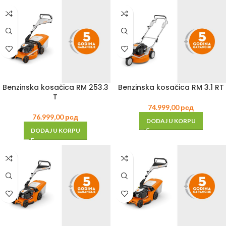
Benzinska kosačica RM 253.3
Benzinska kosačica RM 3.1 RT
T
74.999,00
рсд
76.999,00
рсд
DODAJ U KORPU
DODAJ U KORPU