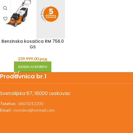
Benzinska kosačica RM 756.0
GS
239.999,00
рсд
DODAJ U KORPU
Prodavnica br.1
Svetoilijska 67, 16000 Leskovac
Telefon:
060/0212200
Email :
motoles@hotmail.com