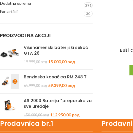
Dodatna oprema
291
Fan artikli
30
PROIZVODI NA AKCIJI
Višenamenski baterijski sekač
Bušili
GTA 26
15.000,00
рсд
19.999,00
рсд
Benzinska kosačica RM 248 T
59.399,00
рсд
65.999,00
рсд
AR 2000 Baterija *preporuka za
sve uređaje
112.950,00
рсд
150.600,00
рсд
Prodavnica br.1
Prodavni