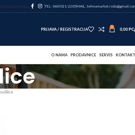
isnička podrška
TEL : 060/021-2205
MAIL : tehnomarket.roda@gmail.co
0
PRIJAVA / REGISTRACIJA
0,00
РС
O NAMA
PRODAVNICE
SERVIS
KONTAK
lice
bušilice