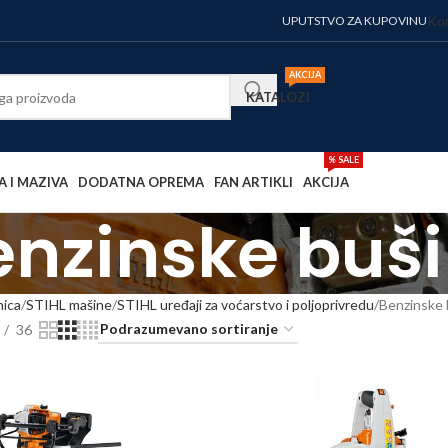
Kor
UPUTSTVO ZA KUPOVINU
AKCIJA
KATALOZI
% SALE
A I MAZIVA
DODATNA OPREMA
FAN ARTIKLI
AKCIJA
enzinske buši
nica
STIHL mašine
STIHL uređaji za voćarstvo i poljoprivredu
Benzinske 
36