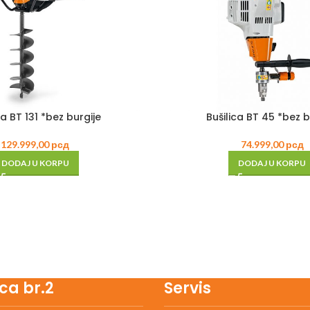
ca BT 131 *bez burgije
Bušilica BT 45 *bez b
129.999,00
рсд
74.999,00
рсд
DODAJ U KORPU
DODAJ U KORPU
ca br.2
Servis