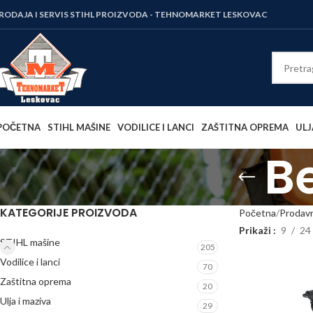
RODAJA I SERVIS STIHL PROIZVODA - TEHNOMARKET LESKOVAC
POČETNA
STIHL MAŠINE
VODILICE I LANCI
ZAŠTITNA OPREMA
ULJ
B
KATEGORIJE PROIZVODA
Početna
Prodav
Prikaži
9
24
STIHL mašine
205
Vodilice i lanci
70
Zaštitna oprema
20
Ulja i maziva
29