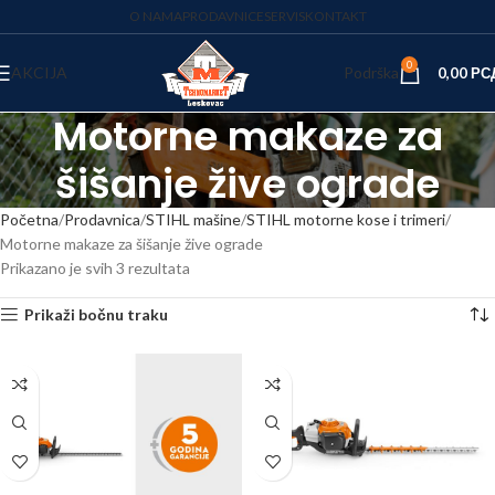
O NAMA
PRODAVNICE
SERVIS
KONTAKT
0
AKCIJA
Podrška
0,00
РС
Motorne makaze za
šišanje žive ograde
Početna
Prodavnica
STIHL mašine
STIHL motorne kose i trimeri
Motorne makaze za šišanje žive ograde
Prikazano je svih 3 rezultata
Prikaži bočnu traku