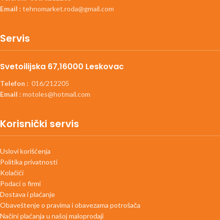
Email :
tehnomarket.roda@gmail.com
Servis
Svetoilijska 67,16000 Leskovac
Telefon :
016/212205
Email :
motoles@hotmail.com
Korisnički servis
Uslovi korišćenja
Politika privatnosti
Kolačići
Podaci o firmi
Dostava i plaćanje
Obaveštenje o pravima i obavezama potrošača
Načini plaćanja u našoj maloprodaji