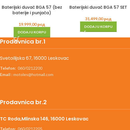
Baterijski duvač BGA 57 (bez
Baterijski duvač BGA 57 SET
baterije i punjača)
31.499,00
рсд
19.999,00
рсд
DODAJ U KORPU
DODAJ U KORPU
Prodavnica br.1
Svetoilijska 67, 16000 Leskovac
Telefon:
060/0212200
Email :
motoles@hotmail.com
Prodavnica br.2
TC Roda,Mlinska 146, 16000 Leskovac
Telefon:
060/0212205