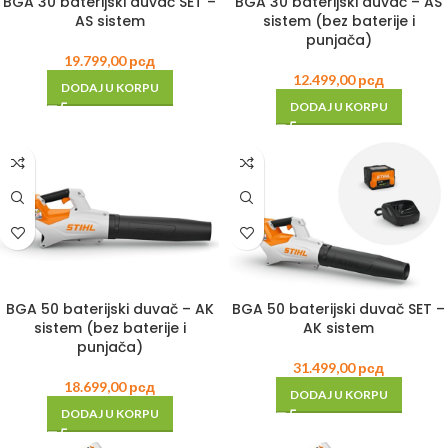
BGA 30 baterijski duvač SET –
BGA 30 baterijski duvač – AS
AS sistem
sistem (bez baterije i
punjača)
19.799,00
рсд
12.499,00
рсд
DODAJ U KORPU
DODAJ U KORPU
BGA 50 baterijski duvač – AK
BGA 50 baterijski duvač SET –
sistem (bez baterije i
AK sistem
punjača)
31.499,00
рсд
18.699,00
рсд
DODAJ U KORPU
DODAJ U KORPU