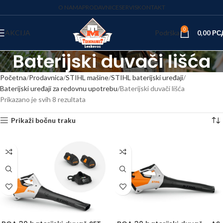
O NAMA
PRODAVNICE
SERVIS
KONTAKT
0
AKCIJA
Podrška
0,00
РС
Baterijski duvači lišća
Početna
Prodavnica
STIHL mašine
STIHL baterijski uređaji
Baterijski uređaji za redovnu upotrebu
Baterijski duvači lišća
Prikazano je svih 8 rezultata
Prikaži bočnu traku