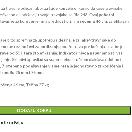
 travu je odličan izbor za ljude koji žele efikasno da kose travnjake
fikasno da održavaju svoje travnjake sa RM 248. Ovaj
početni
tavan je za korišćenje i ima prednost u
širini sečenja 46 cm
, za efikasan
a je brzo spremna za upotrebu i idealna je za
jake>travnjake do
nomeran rez,
noževi za podizanje
podižu travu pre košenja, a zatim je
trave od 55 litara
što efikasnije.
Indikator nivoa napunjenosti
vas
jenje. Sklopivi upravljač sa super mekom ručkom olakšava udobno i
,
7-stepeno podešavanje visine reza
je jednostavno za korišćenje i
a između 25 mm i 75 mm
.
košenja 46 cm, Težina 27 kg
DODAJ U KORPU
u listu želja