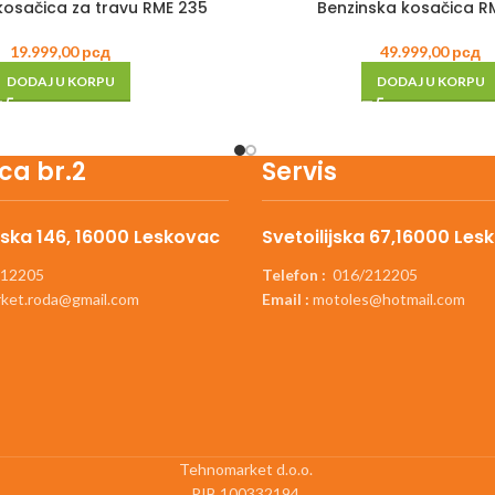
 kosačica za travu RME 235
Benzinska kosačica RM
19.999,00
рсд
49.999,00
рсд
DODAJ U KORPU
DODAJ U KORPU
ca br.2
Servis
ska 146, 16000 Leskovac
Svetoilijska 67,16000 Les
12205
Telefon :
016/212205
ket.roda@gmail.com
Email :
motoles@hotmail.com
Tehnomarket d.o.o.
PIB 100332194