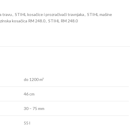
a travu
,
STIHL kosačice i prozračivači travnjaka
,
STIHL mašine
zinska kosačica RM 248.0
,
STIHL RM 248.0
do 1200 m²
46 cm
30 – 75 mm
55 l