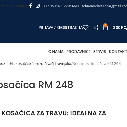
isnička podrška
TEL : 060/021-2205
MAIL : tehnomarket.roda@gmail.co
0
PRIJAVA / REGISTRACIJA
0,00
РС
O NAMA
PRODAVNICE
SERVIS
KONTAK
e
STIHL kosačice i prozračivači travnjaka
Benzinska kosačica RM 248
osačica RM 248
 KOSAČICA ZA TRAVU: IDEALNA ZA