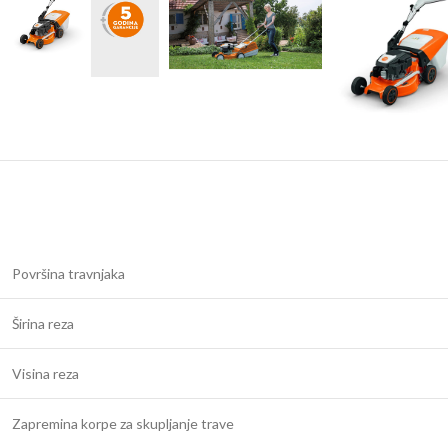
Površina travnjaka
Širina reza
Visina reza
Zapremina korpe za skupljanje trave