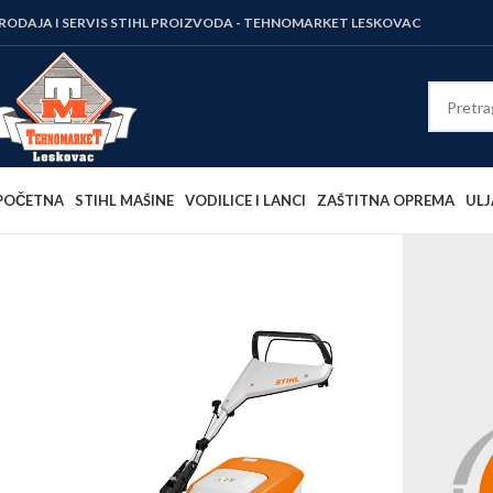
RODAJA I SERVIS STIHL PROIZVODA - TEHNOMARKET LESKOVAC
POČETNA
STIHL MAŠINE
VODILICE I LANCI
ZAŠTITNA OPREMA
ULJ