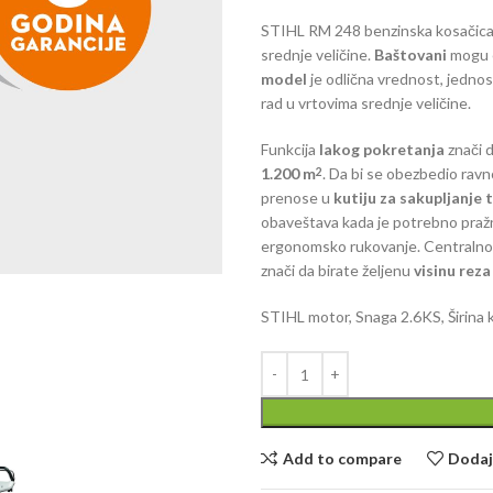
STIHL RM 248 benzinska kosačica za
srednje veličine.
Baštovani
mogu e
model
je odlična vrednost, jednos
rad u vrtovima srednje veličine.
Funkcija
lakog pokretanja
znači d
1.200 m
. Da bi se obezbedio rav
2
prenose u
kutiju za sakupljanje 
obaveštava kada je potrebno pražn
ergonomsko rukovanje. Centralno
znači da birate željenu
visinu rez
STIHL motor, Snaga 2.6KS, Širina 
Add to compare
Dodaj 