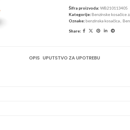
Šifra proizvoda:
WB210113405
Kategorije:
Benzinske kosačice z
Oznake:
benzinska kosačica
,
Ben
Share:
OPIS
UPUTSTVO ZA UPOTREBU