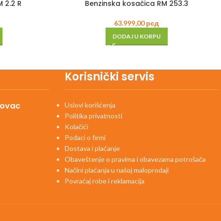
 2.2 R
Benzinska kosačica RM 253.3
63.999,00
рсд
DODAJ U KORPU
Korisnički servis
kovac
Uslovi korišćenja
Politika privatnosti
Kolačići
Podaci o firmi
Dostava i plaćanje
Obaveštenje o pravima i obavezama potrošača
Načini plaćanja u našoj maloprodaji
Povraćaj robe i reklamacija