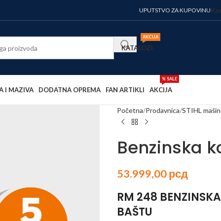
Kor
UPUTSTVO ZA KUPOVINU
AKCIJA
KATALOZI
% SALE
A I MAZIVA
DODATNA OPREMA
FAN ARTIKLI
AKCIJA
Početna
Prodavnica
STIHL mašin
Benzinska k
53.999,00
рсд
RM 248 BENZINSKA
BAŠTU