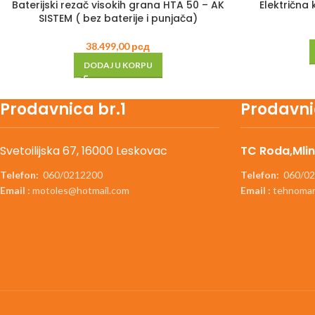
Baterijski rezač visokih grana HTA 50 – AK
Električna
SISTEM ( bez baterije i punjača)
38.499,00
рсд
DODAJ U KORPU
Prodavnica br.1
Prodavni
Svetoilijska 67, 16000 Leskovac
TC Roda,Mlin
Telefon:
060/0212200
Telefon:
060/02
Email :
motoles@hotmail.com
Email :
tehnomar