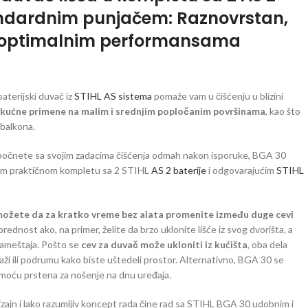
standardnim punjačem: Raznovrstan,
 optimalnim performansama
aterijski duvač iz
STIHL AS sistema
pomaže vam u čišćenju u blizini
kućne primene na malim i srednjim popločanim površinama
, kao što
i balkona.
a počnete sa svojim zadacima čišćenja odmah nakon isporuke, BGA 30
vom praktičnom kompletu sa 2 STIHL
AS 2 baterije
i odgovarajućim
STIHL
ožete da za kratko vreme bez alata promenite između duge cevi
prednost ako, na primer, želite da brzo uklonite lišće iz svog dvorišta, a
nameštaja. Pošto se
cev za duvač može ukloniti iz kućišta
, oba dela
raži ili podrumu kako biste uštedeli prostor. Alternativno, BGA 30 se
omoću prstena za nošenje na dnu uređaja.
zajn i lako razumljiv koncept rada čine rad sa STIHL BGA 30 udobnim i