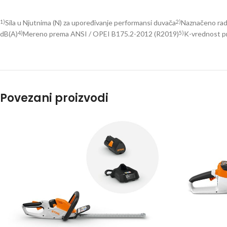
Sila u Njutnima (N) za upoređivanje performansi duvača
Naznačeno radn
1)
2)
dB(A)
Mereno prema ANSI / OPEI B175.2-2012 (R2019)
K-vrednost pr
4)
5)
Povezani proizvodi