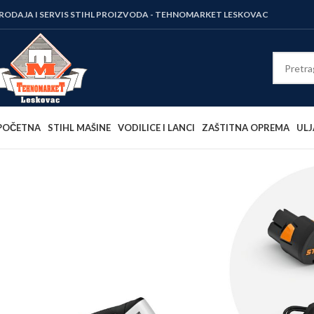
RODAJA I SERVIS STIHL PROIZVODA - TEHNOMARKET LESKOVAC
POČETNA
STIHL MAŠINE
VODILICE I LANCI
ZAŠTITNA OPREMA
ULJ