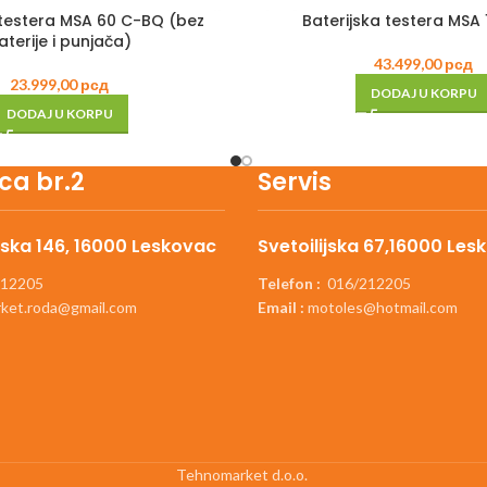
 testera MSA 60 C-BQ (bez
Baterijska testera MSA
aterije i punjača)
43.499,00
рсд
23.999,00
рсд
DODAJ U KORPU
DODAJ U KORPU
ca br.2
Servis
ska 146, 16000 Leskovac
Svetoilijska 67,16000 Les
12205
Telefon :
016/212205
ket.roda@gmail.com
Email :
motoles@hotmail.com
Tehnomarket d.o.o.