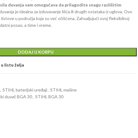
sila duvanja vam omogućava da prilagodite snagu različitim
a duvanja je idealna za izduvavanje lišća ili drugih ostataka iz uglova. Ovo
stove u područja koja su već očišćena. Zahvaljujući ovoj fleksibilnoj
datni posao, a time i vreme.
DODAJ U KORPU
u listu želja
,
STIHL baterijski uređaji
,
STIHL mašine
ski duvač BGA 30
,
STIHL BGA 30