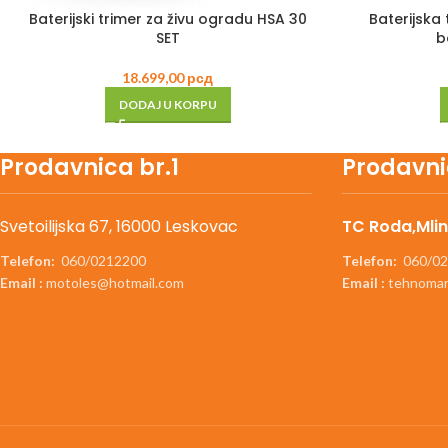
Baterijski trimer za živu ogradu HSA 30
Baterijska
SET
b
18.699,00
рсд
DODAJ U KORPU
Prodavnica br.1
Prodavni
Svetoilijska 67, 16000 Leskovac
TC Roda,Mlin
Telefon:
060/0212200
Telefon:
060/02
Email :
motoles@hotmail.com
Email :
tehnomar