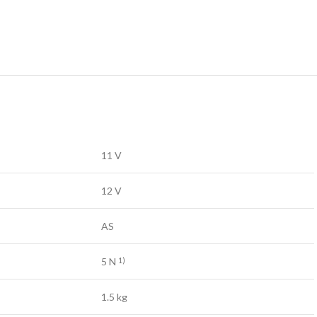
11 V
12 V
AS
5 N
1)
1.5 kg