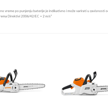
o vreme po punjenju baterije je indikativno i može varirati u zavisnosti o
ema Direktivi 2006/42/EC = 2 m/s²