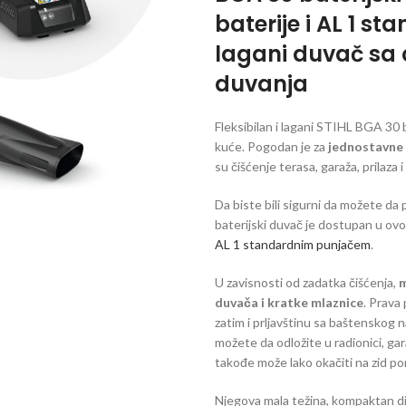
baterije i AL 1 
lagani duvač sa
duvanja
Fleksibilan i lagani STIHL BGA 30 b
kuće. Pogodan je za
jednostavne 
su čišćenje terasa, garaža, prilaza 
Da biste bili sigurni da možete d
baterijski duvač je dostupan u o
AL 1 standardnim punjačem
.
U zavisnosti od zadatka čišćenja,
m
duvača i kratke mlaznice
. Prava 
zatim i prljavštinu sa baštenskog 
možete da odložite u radionici, ga
takođe može lako okačiti na zid p
Njegova mala težina, kompaktan di