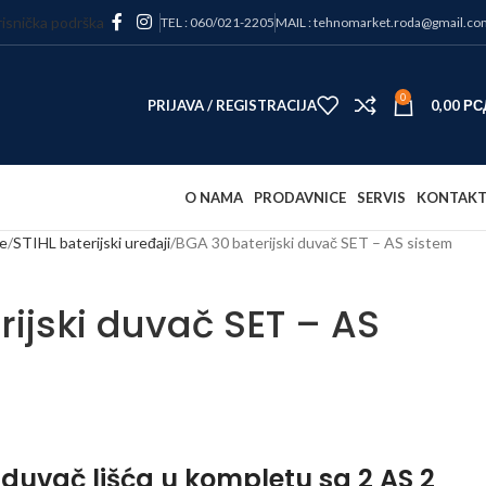
isnička podrška
TEL : 060/021-2205
MAIL : tehnomarket.roda@gmail.co
0
PRIJAVA / REGISTRACIJA
0,00
РС
O NAMA
PRODAVNICE
SERVIS
KONTAK
e
STIHL baterijski uređaji
BGA 30 baterijski duvač SET – AS sistem
ijski duvač SET – AS
 duvač lišća u kompletu sa 2 AS 2