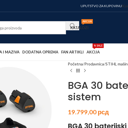
Kor
UPUTSTVO ZA KUPOVINU
AKCIJA
KATALOZI
% SALE
A I MAZIVA
DODATNA OPREMA
FAN ARTIKLI
AKCIJA
Početna
Prodavnica
STIHL mašin
BGA 30 bater
sistem
19.799,00
рсд
BGA 30 baterijski