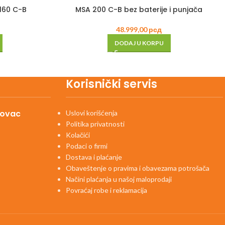
 160 C-B
MSA 200 C-B bez baterije i punjača
48.999,00
рсд
DODAJ U KORPU
Korisnički servis
kovac
Uslovi korišćenja
Politika privatnosti
Kolačići
Podaci o firmi
Dostava i plaćanje
Obaveštenje o pravima i obavezama potrošača
Načini plaćanja u našoj maloprodaji
Povraćaj robe i reklamacija