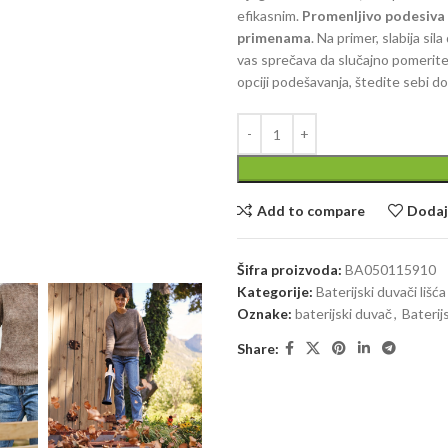
efikasnim.
Promenljivo podesiva 
primenama
. Na primer, slabija sil
vas sprečava da slučajno pomerite li
opciji podešavanja, štedite sebi do
Add to compare
Dodaj 
Šifra proizvoda:
BA050115910
Kategorije:
Baterijski duvači lišća
Oznake:
baterijski duvač
,
Baterij
Share: