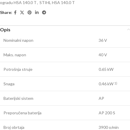
ogradu HSA 140.0 T
,
STIHL HSA 140.0 T
Share:
Opis
Nominalni napon
36 V
Maks. napon
40 V
Potrošnja struje
0.65 kW
Snaga
0.46 kW
1)
Baterijski sistem
AP
Preporučena baterija
AP 200 S
Broj obrtaja
3900 o/min