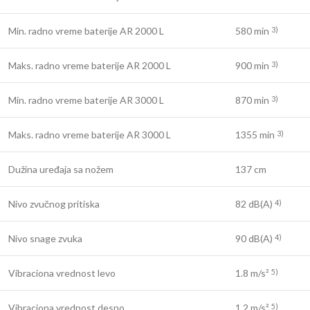
Min. radno vreme baterije AR 2000 L
580 min
3)
Maks. radno vreme baterije AR 2000 L
900 min
3)
Min. radno vreme baterije AR 3000 L
870 min
3)
Maks. radno vreme baterije AR 3000 L
1355 min
3)
Dužina uređaja sa nožem
137 cm
Nivo zvučnog pritiska
82 dB(A)
4)
Nivo snage zvuka
90 dB(A)
4)
Vibraciona vrednost levo
1.8 m/s²
5)
Vibraciona vrednost desno
1.2 m/s²
5)