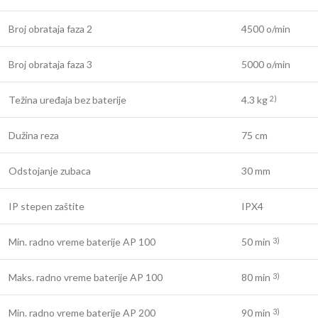
Broj obrataja faza 2
4500 o/min
Broj obrataja faza 3
5000 o/min
Težina uređaja bez baterije
4.3 kg
2)
Dužina reza
75 cm
Odstojanje zubaca
30 mm
IP stepen zaštite
IPX4
Min. radno vreme baterije AP 100
50 min
3)
Maks. radno vreme baterije AP 100
80 min
3)
Min. radno vreme baterije AP 200
90 min
3)