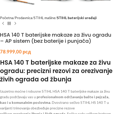
Početna
Prodavnica
STIHL mašine
STIHL baterijski uređaji
HSA 140 T baterijske makaze za živu ogradu
– AP sistem (bez baterije i punjača)
78.999,00
рсд
HSA 140 T baterijske makaze za živu
ogradu: precizni rezovi za orezivanje
živih ograda od žbunja
Izuzetno moćne i robusne STIHL HSA 140 T baterijske makaze za živu
gradu podržavaju vas u
profesionalnom održavanju bašte i pejzaža,
kao i u komunalnim poslovima
. Dvostrano sečivo STIHL HS 140 T u
varijanti trimovanja obezbeđuje precizne rezove
prilikom
orezivanja žbunja i živih ograda
. Sečiva rade velikom brzinom,