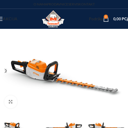
O NAMA
PRODAVNICE
SERVIS
KONTAKT
0
AKCIJA
Podrška
0,00
РС
Kliknite za uvećanje