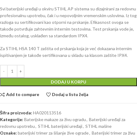
Svi baterijski uređaji u okviru STIHL AP sistema su dizajnirani za redovnu
profesionalnu upotrebu, čak i u nepovoljnim vremenskim uslovima. Iz tog
razloga su sertifikovani kao otporni na prskanje. Efikasnost ovoga se
takođe potvrđuje zahtevnim internim testovima. Test prskanja vode je,
između ostalog, usklađen sa standardom IPX4.
Za STIHL HSA 140 T zaštita od prskanja koja je već dokazana internim
ispitivanjem je takođe sertifikovana u skladu sa klasom zaštite IPX4.
DODAJ U KORPU
Add to compare
Dodaj u listu želja
Šifra proizvoda:
HA020113516
Kategorije:
Baterijske makaze za živu ogradu
,
Baterijski uređaji za
redovnu upotrebu
,
STIHL baterijski uređaji
,
STIHL mašine
Oznake:
baterijski trimer za šišanje žive ograde
,
Baterijski trimer za živu