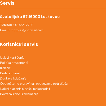
Servis
Svetoilijska 67,16000 Leskovac
Telefon :
016/212205
Email :
motoles@hotmail.com
Korisnički servis
Uslovi korišćenja
Politika privatnosti
Kolačići
Podaci o firmi
Dostava i plaćanje
Obaveštenje o pravima i obavezama potrošača
Načini plaćanja u našoj maloprodaji
Povraćaj robe i reklamacija