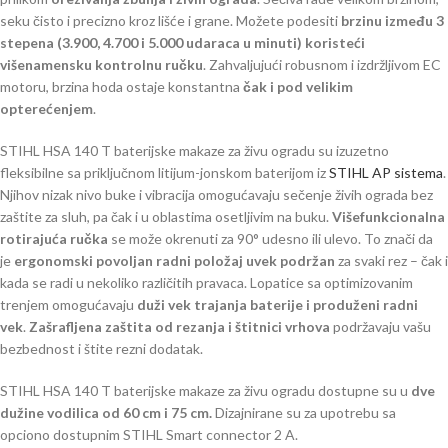
seku čisto i precizno kroz lišće i grane. Možete podesiti
brzinu između 3
stepena (3.900, 4.700 i 5.000 udaraca u minuti)
koristeći
višenamensku kontrolnu ručku
. Zahvaljujući robusnom i izdržljivom EC
motoru, brzina hoda ostaje konstantna
čak i pod velikim
opterećenjem
.
STIHL HSA 140 T baterijske makaze za živu ogradu su izuzetno
fleksibilne sa priključnom litijum-jonskom baterijom iz
STIHL AP sistema
.
Njihov nizak nivo buke i vibracija omogućavaju sečenje živih ograda bez
zaštite za sluh, pa čak i u oblastima osetljivim na buku.
Višefunkcionalna
rotirajuća ručka
se može okrenuti za 90° udesno ili ulevo. To znači da
je
ergonomski povoljan radni položaj uvek podržan
za svaki rez – čak i
kada se radi u nekoliko različitih pravaca. Lopatice sa optimizovanim
trenjem omogućavaju
duži vek trajanja baterije i produženi radni
vek
.
Zašrafljena zaštita od rezanja i štitnici vrhova
podržavaju vašu
bezbednost i štite rezni dodatak.
STIHL HSA 140 T baterijske makaze za živu ogradu dostupne su u
dve
dužine vodilica od 60 cm i 75 cm.
Dizajnirane su za upotrebu sa
opciono dostupnim STIHL Smart connector 2 A.