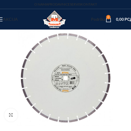
O NAMA
PRODAVNICE
SERVIS
KONTAKT
0
AKCIJA
Podrška
0,00
РС
Kliknite za uvećanje