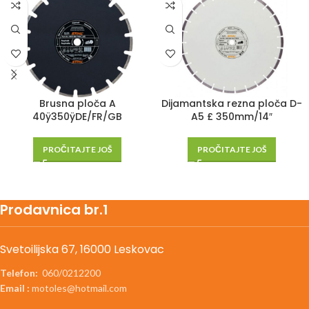
Brusna ploča A
Dijamantska rezna ploča D-
40ÿ350ÿDE/FR/GB
A5 £ 350mm/14″
PROČITAJTE JOŠ
PROČITAJTE JOŠ
Prodavnica br.1
Svetoilijska 67, 16000 Leskovac
Telefon:
060/0212200
Email :
motoles@hotmail.com