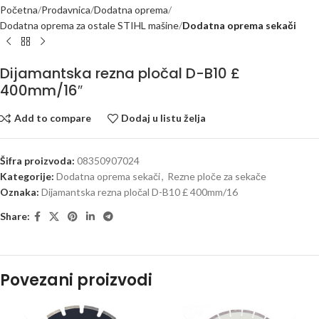
Početna
Prodavnica
Dodatna oprema
Dodatna oprema za ostale STIHL mašine
Dodatna oprema sekači
Dijamantska rezna pločal D-B10 £
400mm/16″
Add to compare
Dodaj u listu želja
Šifra proizvoda:
08350907024
Kategorije:
Dodatna oprema sekači
,
Rezne ploče za sekače
Oznaka:
Dijamantska rezna pločal D-B10 £ 400mm/16
Share:
Povezani proizvodi