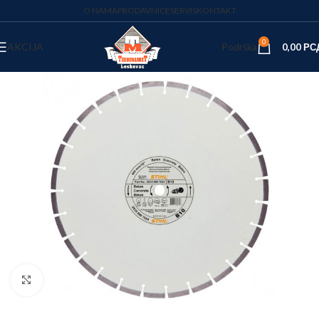
O NAMA
PRODAVNICE
SERVIS
KONTAKT
0
AKCIJA
Podrška
0,00
РС
Kliknite za uvećanje