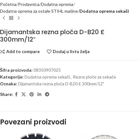
Početna
Prodavnica
Dodatna oprema
Dodatna oprema za ostale STIHL mašine
Dodatna oprema sekači
Dijamantska rezna ploča D-B20 £
300mm/12″
Add to compare
Dodaj u listu želja
Šifra proizvoda:
08350907025
Kategorije:
Dodatna oprema sekači
,
Rezne ploče za sekače
Oznaka:
Dijamantska rezna ploča D-B20 £ 300mm/12"
Share:
Povezani proizvodi