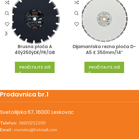
Brusna ploča A
Dijamantska rezna ploča D-
40ÿ350ÿDE/FR/GB
A5 £ 350mm/14″
PROČITAJTE JOŠ
PROČITAJTE JOŠ
Prodavnica br.1
Svetoilijska 67, 16000 Leskovac
Telefon:
060/0212200
Email :
motoles@hotmail.com