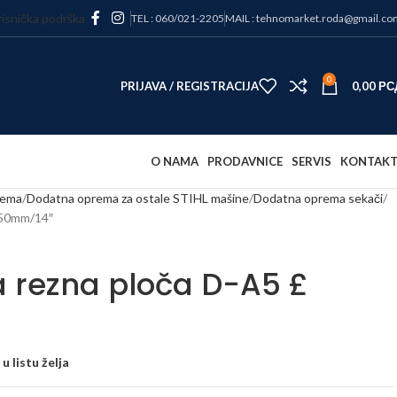
isnička podrška
TEL : 060/021-2205
MAIL : tehnomarket.roda@gmail.co
0
PRIJAVA / REGISTRACIJA
0,00
РС
O NAMA
PRODAVNICE
SERVIS
KONTAK
rema
Dodatna oprema za ostale STIHL mašine
Dodatna oprema sekači
350mm/14″
 rezna ploča D-A5 £
u listu želja