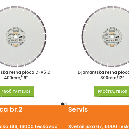
ska rezna ploča D-A5 £
Dijamantska rezna ploča
400mm/16″
300mm/12″
PROČITAJTE JOŠ
PROČITAJTE JOŠ
ca br.2
Servis
ska 146, 16000 Leskovac
Svetoilijska 67,16000 Les