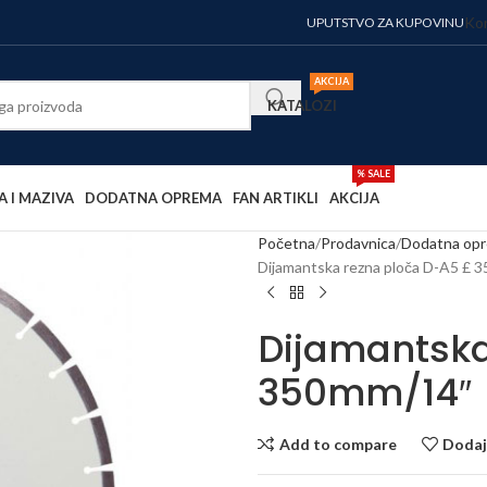
Kor
UPUTSTVO ZA KUPOVINU
AKCIJA
KATALOZI
% SALE
A I MAZIVA
DODATNA OPREMA
FAN ARTIKLI
AKCIJA
Početna
Prodavnica
Dodatna op
Dijamantska rezna ploča D-A5 £ 
Dijamantska
350mm/14″
Add to compare
Dodaj 