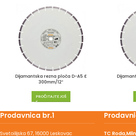
Dijamantska rezna ploča D-A5 £
Dijamant
300mm/12″
PROČITAJTE JOŠ
Prodavnica br.1
Prodavni
Svetoilijska 67, 16000 Leskovac
TC Roda,Mlin