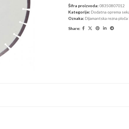
Šifra proizvoda:
08350807012
Kategorije:
Dodatna oprema sek
Oznaka:
Dijamantska rezna ploč
Share: