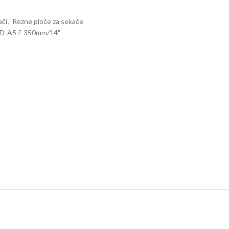
ači
,
Rezne ploče za sekače
a D-A5 £ 350mm/14"