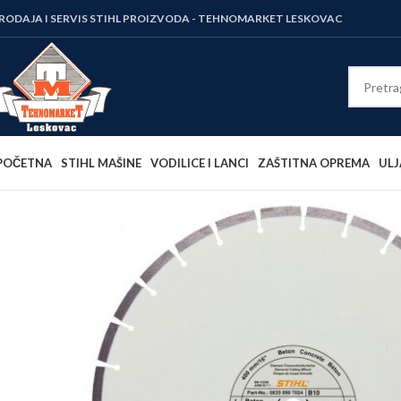
RODAJA I SERVIS STIHL PROIZVODA - TEHNOMARKET LESKOVAC
POČETNA
STIHL MAŠINE
VODILICE I LANCI
ZAŠTITNA OPREMA
ULJ