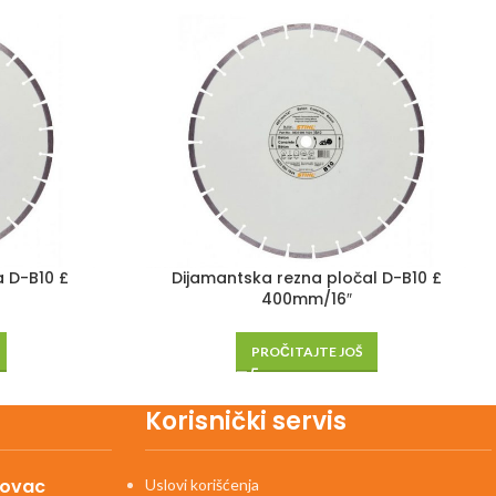
 D-B10 £
Dijamantska rezna pločal D-B10 £
400mm/16″
PROČITAJTE JOŠ
Korisnički servis
kovac
Uslovi korišćenja