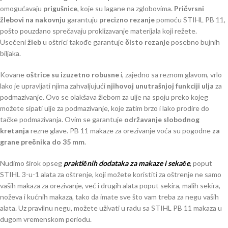
omogućavaju
prigušnice
, koje su lagane na zglobovima.
Pričvrsni
žlebovi na nakovnju
garantuju
precizno rezanje
pomoću STIHL PB 11,
pošto pouzdano sprečavaju proklizavanje materijala koji režete.
Usečeni
žleb
u oštrici takođe garantuje
čisto rezanje
posebno bujnih
biljaka.
Kovane
oštrice su izuzetno robusne
i, zajedno sa reznom glavom, vrlo
lako je upravljati njima zahvaljujući
njihovoj unutrašnjoj funkciji ulja
za
podmazivanje. Ovo se olakšava žlebom za ulje na spoju preko kojeg
možete sipati ulje za podmazivanje, koje zatim brzo i lako prodire do
tačke podmazivanja. Ovim se garantuje
održavanje slobodnog
kretanja
rezne glave. PB 11 makaze za orezivanje voća su pogodne
za
grane prečnika do 35 mm
.
Nudimo širok opseg
praktičnih dodataka za makaze i sekače
,
poput
STIHL 3-u-1 alata za oštrenje, koji možete koristiti za oštrenje ne samo
vaših makaza za orezivanje, već i drugih alata poput sekira, malih sekira,
noževa i kućnih makaza, tako da imate sve što vam treba za negu vaših
alata. Uz pravilnu negu, možete uživati u radu sa STIHL PB 11 makaza u
dugom vremenskom periodu.