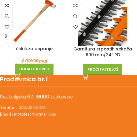
čekić za cepanje
Garnitura srpastih sekača
600 mm/24″ RD
6.000,00
рсд
DODAJ U KORPU
PROČITAJTE JOŠ
Prodavnica br.1
Svetoilijska 67, 16000 Leskovac
Telefon:
060/0212200
Email :
motoles@hotmail.com