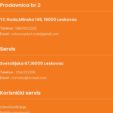
Prodavnica br.2
TC Roda,Mlinska 146, 16000 Leskovac
Telefon:
060/0212205
Email :
tehnomarket.roda@gmail.com
Servis
Svetoilijska 67,16000 Leskovac
Telefon :
016/212205
Email :
motoles@hotmail.com
Korisnički servis
Uslovi korišćenja
Politika privatnosti