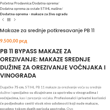
Početna
Prodavnica
Dodatna oprema
Dodatna oprema za ostale STIHL mašine
Dodatna oprema - makaze za živu ogradu
Makaze za srednje potkresavanje PB 11
9.500,00
рсд
PB 11 BYPASS MAKAZE ZA
OREZIVANJE: MAKAZE SREDNJE
DUŽINE ZA OREZIVANJE VOĆNJAKA I
VINOGRADA
Dugačke
75 cm
, STIHL PB 11 makaze za orezivanje voća su srednje
dužine i
specijalno su dizajnirane za upotrebu u vinogradima i
voćnjacima,
kao i zarezanje voćaka.
Profesionalci i privatni korisnici
će podjednako ceniti visok nivo udobnosti koji nude makaze,
posebno tokom dugih perioda upotrebe.
Ovo