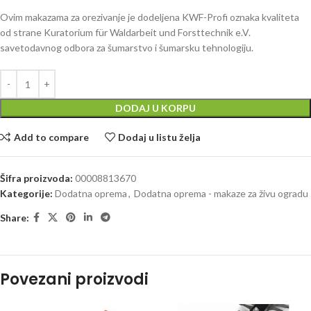
Ovim makazama za orezivanje je dodeljena KWF-Profi oznaka kvaliteta
od strane Kuratorium für Waldarbeit und Forsttechnik e.V.
savetodavnog odbora za šumarstvo i šumarsku tehnologiju.
DODAJ U KORPU
Add to compare
Dodaj u listu želja
Šifra proizvoda:
00008813670
Kategorije:
Dodatna oprema
,
Dodatna oprema - makaze za živu ogradu
Share:
Povezani proizvodi