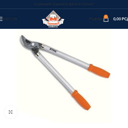
O NAMA
PRODAVNICE
SERVIS
KONTAKT
0
AKCIJA
Podrška
0,00
РС
Kliknite za uvećanje