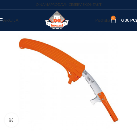
O NAMA
PRODAVNICE
SERVIS
KONTAKT
0
AKCIJA
Podrška
0,00
РС
Kliknite za uvećanje