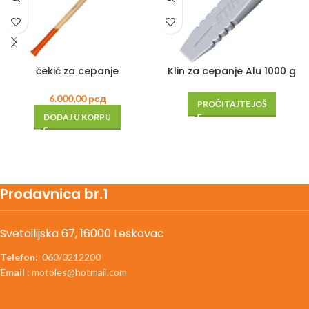
čekić za cepanje
Klin za cepanje Alu 1000 g
6.000,00
рсд
PROČITAJTE JOŠ
DODAJ U KORPU
Prodavnica br.1
Svetoilijska 67, 16000 Leskovac
Telefon:
060/0212200
Email :
motoles@hotmail.com