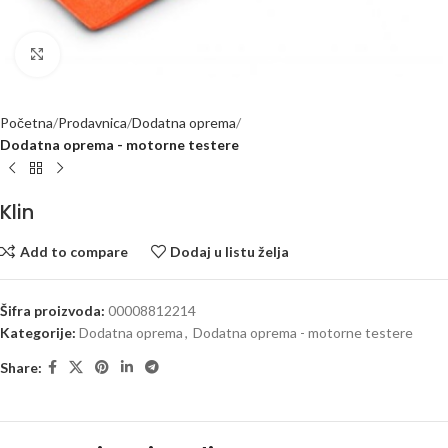
Kliknite za uvećanje
Početna
Prodavnica
Dodatna oprema
Dodatna oprema - motorne testere
Klin
Add to compare
Dodaj u listu želja
Šifra proizvoda:
00008812214
Kategorije:
Dodatna oprema
,
Dodatna oprema - motorne testere
Share: