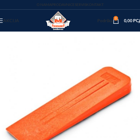
O NAMA
PRODAVNICE
SERVIS
KONTAKT
0
AKCIJA
Podrška
0,00
РС