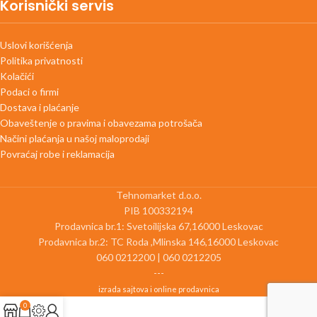
Korisnički servis
Uslovi korišćenja
Politika privatnosti
Kolačići
Podaci o firmi
Dostava i plaćanje
Obaveštenje o pravima i obavezama potrošača
Načini plaćanja u našoj maloprodaji
Povraćaj robe i reklamacija
Tehnomarket d.o.o.
PIB 100332194
Prodavnica br.1: Svetoilijska 67,16000 Leskovac
Prodavnica br.2: TC Roda ,Mlinska 146,16000 Leskovac
060 0212200 | 060 0212205
---
izrada sajtova i online prodavnica
0