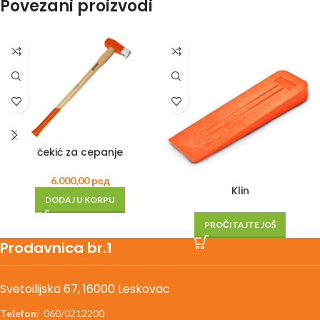
Povezani proizvodi
čekić za cepanje
6.000,00
рсд
Klin
DODAJ U KORPU
PROČITAJTE JOŠ
Prodavnica br.1
Svetoilijska 67, 16000 Leskovac
Telefon:
060/0212200