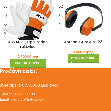
ADVANCE, Ergo, radne
Antifoni CONCEPT-23
rukavice
1.600,00
рсд
2.700,00
рсд
DODAJ U KORPU
ODABERITE OPCIJE
Prodavnica br.1
Svetoilijska 67, 16000 Leskovac
Telefon:
060/0212200
Email :
motoles@hotmail.com