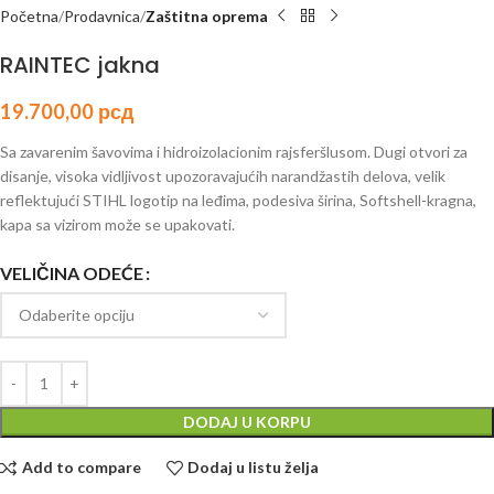
Početna
Prodavnica
Zaštitna oprema
RAINTEC jakna
19.700,00
рсд
Sa zavarenim šavovima i hidroizolacionim rajsferšlusom. Dugi otvori za
disanje, visoka vidljivost upozoravajućih narandžastih delova, velik
reflektujući STIHL logotip na leđima, podesiva širina, Softshell-kragna,
kapa sa vizirom može se upakovati.
VELIČINA ODEĆE
DODAJ U KORPU
Add to compare
Dodaj u listu želja