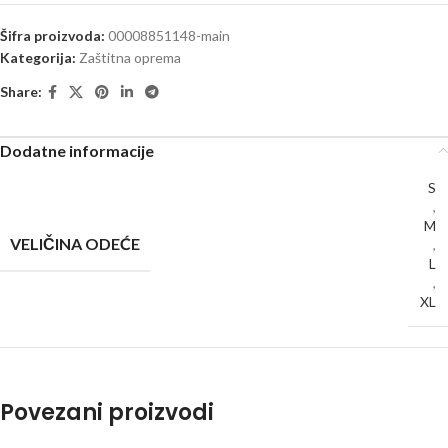
Šifra proizvoda:
00008851148-main
Kategorija:
Zaštitna oprema
Share:
Dodatne informacije
S
,
M
VELIČINA ODEĆE
,
L
,
XL
Povezani proizvodi