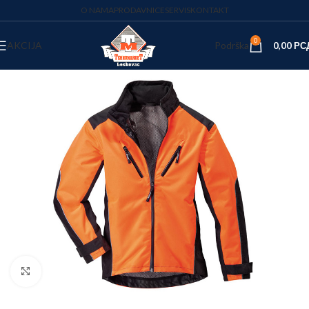
O NAMA
PRODAVNICE
SERVIS
KONTAKT
0
AKCIJA
Podrška
0,00
РС
Kliknite za uvećanje