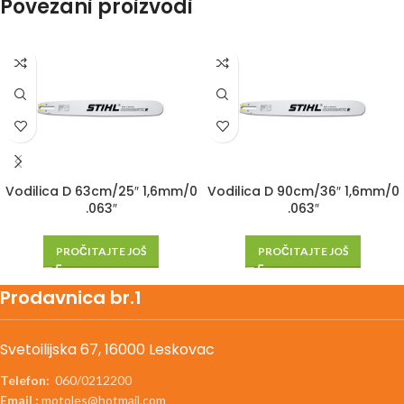
Povezani proizvodi
Vodilica D 63cm/25″ 1,6mm/0
Vodilica D 90cm/36″ 1,6mm/0
.063″
.063″
PROČITAJTE JOŠ
PROČITAJTE JOŠ
Prodavnica br.1
Svetoilijska 67, 16000 Leskovac
Telefon:
060/0212200
Email :
motoles@hotmail.com