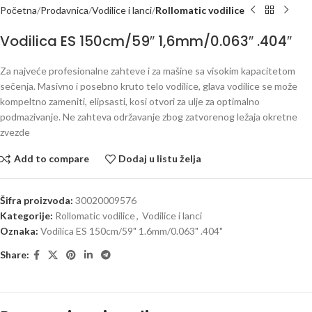
Početna
Prodavnica
Vodilice i lanci
Rollomatic vodilice
Vodilica ES 150cm/59″ 1,6mm/0.063″ .404″
Za najveće profesionalne zahteve i za mašine sa visokim kapacitetom
sečenja. Masivno i posebno kruto telo vodilice, glava vodilice se može
kompeltno zameniti, elipsasti, kosi otvori za ulje za optimalno
podmazivanje. Ne zahteva održavanje zbog zatvorenog ležaja okretne
zvezde
Add to compare
Dodaj u listu želja
Šifra proizvoda:
30020009576
Kategorije:
Rollomatic vodilice
,
Vodilice i lanci
Oznaka:
Vodilica ES 150cm/59" 1.6mm/0.063" .404"
Share: