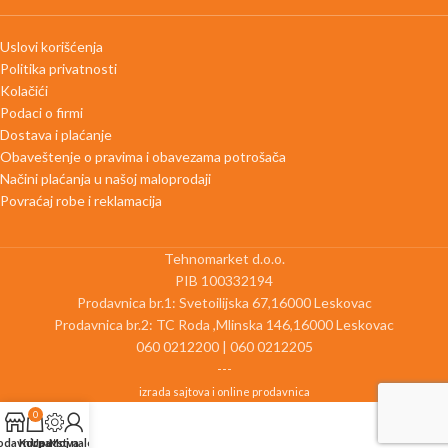
Uslovi korišćenja
Politika privatnosti
Kolačići
Podaci o firmi
Dostava i plaćanje
Obaveštenje o pravima i obavezama potrošača
Načini plaćanja u našoj maloprodaji
Povraćaj robe i reklamacija
Tehnomarket d.o.o.
PIB 100332194
Prodavnica br.1: Svetoilijska 67,16000 Leskovac
Prodavnica br.2: TC Roda ,Mlinska 146,16000 Leskovac
060 0212200 | 060 0212205
---
izrada sajtova i online prodavnica
0
odavnica
Korpa
Uputstva
Moj nalog