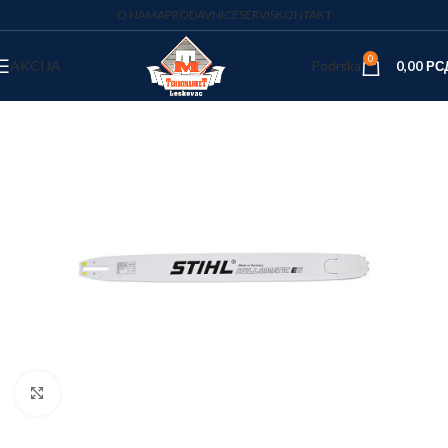
O NAMA
PRODAVNICE
SERVIS
KONTAKT
0
AKCIJA
Podrška
0,00
РС
Kliknite za uvećanje