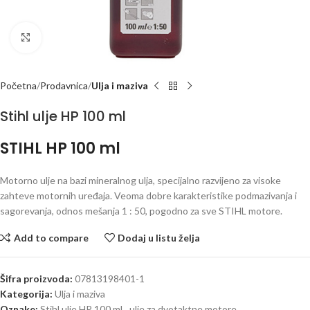
Kliknite za uvećanje
Početna
Prodavnica
Ulja i maziva
Stihl ulje HP 100 ml
STIHL HP 100 ml
Motorno ulje na bazi mineralnog ulja, specijalno razvijeno za visoke
zahteve motornih uređaja. Veoma dobre karakteristike podmazivanja i
sagorevanja, odnos mešanja 1 : 50, pogodno za sve STIHL motore.
Add to compare
Dodaj u listu želja
Šifra proizvoda:
07813198401-1
Kategorija:
Ulja i maziva
Oznake:
Stihl ulje HP 100 ml
,
ulje za dvotaktne motore