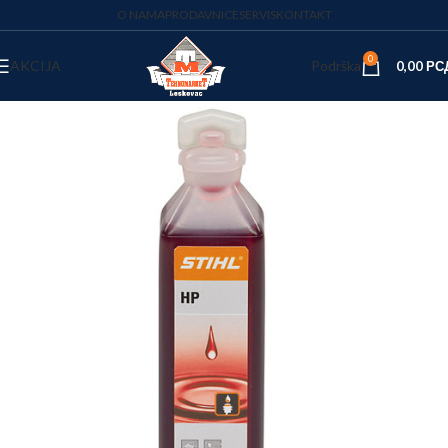
O NAMA
PRODAVNICE
SERVIS
KONTAKT
0
AKCIJA
Podrška
0,00
РС