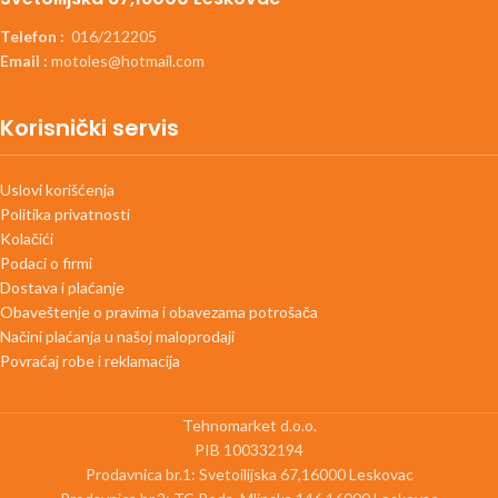
Telefon :
016/212205
Email :
motoles@hotmail.com
Korisnički servis
Uslovi korišćenja
Politika privatnosti
Kolačići
Podaci o firmi
Dostava i plaćanje
Obaveštenje o pravima i obavezama potrošača
Načini plaćanja u našoj maloprodaji
Povraćaj robe i reklamacija
Tehnomarket d.o.o.
PIB 100332194
Prodavnica br.1: Svetoilijska 67,16000 Leskovac