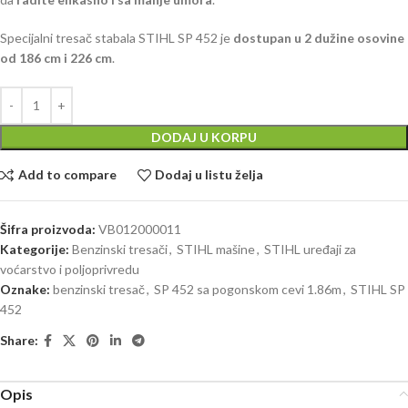
Specijalni tresač stabala STIHL SP 452 je
dostupan u 2 dužine osovine
od 186 cm i 226 cm
.
DODAJ U KORPU
Add to compare
Dodaj u listu želja
Šifra proizvoda:
VB012000011
Kategorije:
Benzinski tresači
,
STIHL mašine
,
STIHL uređaji za
voćarstvo i poljoprivredu
Oznake:
benzinski tresač
,
SP 452 sa pogonskom cevi 1.86m
,
STIHL SP
452
Share:
Opis