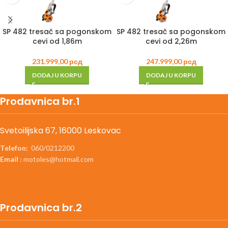
SP 482 tresač sa pogonskom
SP 482 tresač sa pogonskom
cevi od 1,86m
cevi od 2,26m
231.999,00
рсд
247.999,00
рсд
DODAJ U KORPU
DODAJ U KORPU
Prodavnica br.1
Svetoilijska 67, 16000 Leskovac
Telefon:
060/0212200
Email :
motoles@hotmail.com
Prodavnica br.2