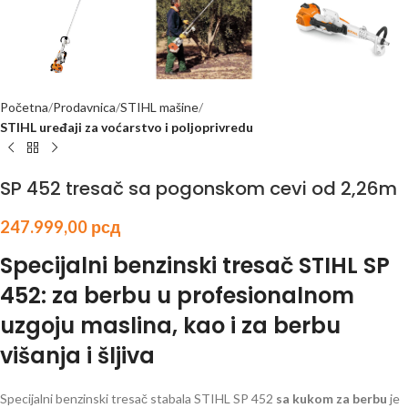
Početna
Prodavnica
STIHL mašine
STIHL uređaji za voćarstvo i poljoprivredu
SP 452 tresač sa pogonskom cevi od 2,26m
247.999,00
рсд
Specijalni benzinski tresač STIHL SP
452: za berbu u profesionalnom
uzgoju maslina, kao i za berbu
višanja i šljiva
Specijalni benzinski tresač stabala STIHL SP 452
sa kukom za berbu
je