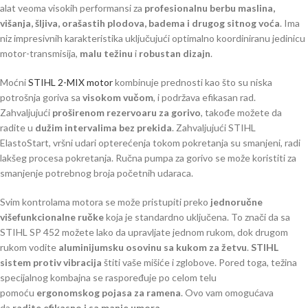
alat veoma visokih performansi za
profesionalnu berbu maslina,
višanja, šljiva, orašastih plodova, badema i drugog sitnog voća
. Ima
niz impresivnih karakteristika uključujući optimalno koordiniranu jedinicu
motor-transmisija,
malu težinu
i
robustan dizajn
.
Moćni
STIHL 2-MIX motor
kombinuje prednosti kao što su niska
potrošnja goriva sa
visokom vučom
, i podržava efikasan rad.
Zahvaljujući
proširenom rezervoaru za gorivo
, takođe možete da
radite u
dužim intervalima bez prekida
. Zahvaljujući STIHL
ElastoStart, vršni udari opterećenja tokom pokretanja su smanjeni, radi
lakšeg procesa pokretanja. Ručna pumpa za gorivo se može koristiti za
smanjenje potrebnog broja početnih udaraca.
Svim kontrolama motora se može pristupiti preko
jednoručne
višefunkcionalne ručke
koja je standardno uključena. To znači da sa
STIHL SP 452 možete lako da upravljate jednom rukom, dok drugom
rukom vodite
aluminijumsku osovinu sa kukom za žetvu
.
STIHL
sistem protiv vibracija
štiti vaše mišiće i zglobove. Pored toga, težina
specijalnog kombajna se raspoređuje po celom telu
pomoću
ergonomskog pojasa za ramena
. Ovo vam omogućava
da
radite efikasno i sa manje umora
.