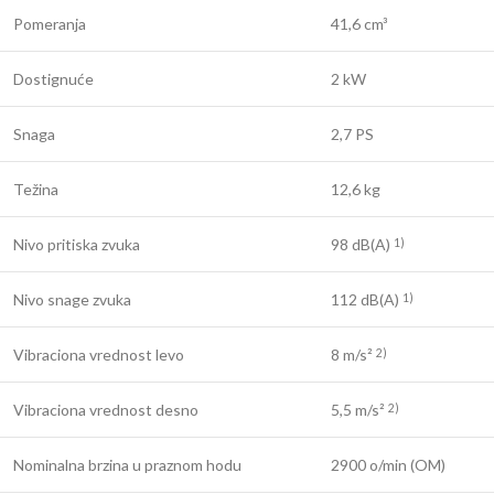
Pomeranja
41,6 cm³
Dostignuće
2 kW
Snaga
2,7 PS
Težina
12,6 kg
Nivo pritiska zvuka
98 dB(A)
1)
Nivo snage zvuka
112 dB(A)
1)
Vibraciona vrednost levo
8 m/s²
2)
Vibraciona vrednost desno
5,5 m/s²
2)
Nominalna brzina u praznom hodu
2900 o/min (OM)