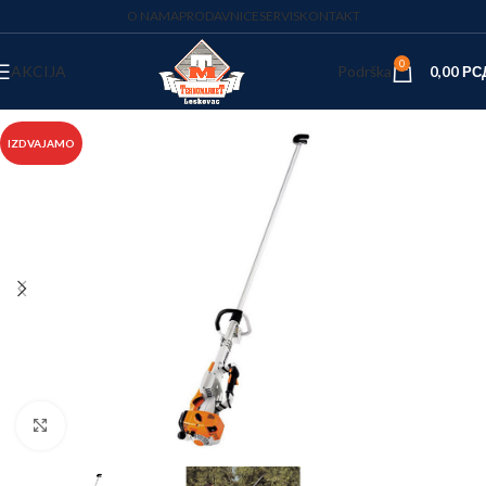
O NAMA
PRODAVNICE
SERVIS
KONTAKT
0
AKCIJA
Podrška
0,00
РС
IZDVAJAMO
Kliknite za uvećanje