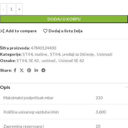
DODAJ U KORPU
Add to compare
Dodaj u listu želja
Šifra proizvoda:
47840124400
Kategorije:
STIHL mašine
,
STIHL uređaji za čišćenje
,
Usisivači
Oznake:
STIHL SE 62
,
usisivač
,
Usisivač SE 62
Share:
Opis
Maksimalni podpritisak mbar
210
Količina usisanog vazduha l/min
3.600
Zapremina rezervoara l
20