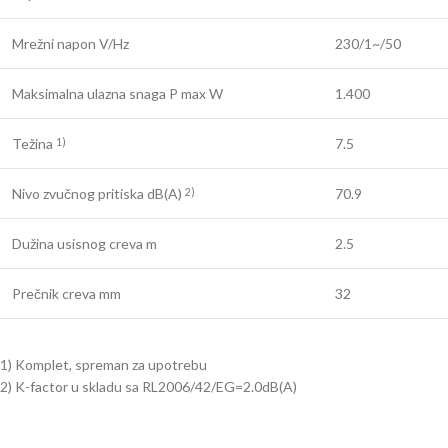
Mrežni napon V/Hz
230/1~/50
Maksimalna ulazna snaga P max W
1.400
Težina
7.5
1)
Nivo zvučnog pritiska dB(A)
70.9
2)
Dužina usisnog creva m
2.5
Prečnik creva mm
32
1) Komplet, spreman za upotrebu
2) K-factor u skladu sa RL2006/42/EG=2.0dB(A)