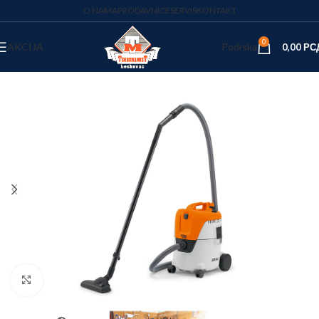
O NAMA
PRODAVNICE
SERVIS
KONTAKT
0
AKCIJA
Podrška
0,00
РС
Kliknite za uvećanje