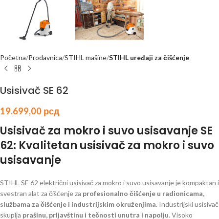
Početna
Prodavnica
STIHL mašine
STIHL uređaji za čišćenje
Usisivač SE 62
19.699,00
рсд
Usisivač za mokro i suvo usisavanje SE
62: Kvalitetan usisivač za mokro i suvo
usisavanje
STIHL SE 62 električni usisivač za mokro i suvo usisavanje je kompaktan i
svestran alat za čišćenje za
profesionalno čišćenje u radionicama,
službama za čišćenje i industrijskim okruženjima
. Industrijski usisivač
skuplja
prašinu, prljavštinu i tečnosti unutra i napolju
. Visoko