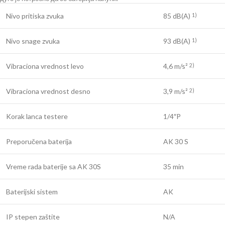
Nivo pritiska zvuka
85 dB(A)
1)
Nivo snage zvuka
93 dB(A)
1)
Vibraciona vrednost levo
4,6 m/s²
2)
Vibraciona vrednost desno
3,9 m/s²
2)
Korak lanca testere
1/4″P
Preporučena baterija
AK 30 S
Vreme rada baterije sa AK 30S
35 min
Baterijski sistem
AK
IP stepen zaštite
N/A