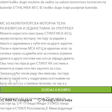
videti koliko dugo možete da radite sa vašom motornom testerom na
baterije STIHL MSA 80 C-B i koliko dugo traje punjenje baterije.
МС 60 АКУМУЛАТОРСКА МОТОРНА ТЕЛА:
РАЗНОВРСНА И ЈЕДНОСТАВНА ЗА УПОТРЕБУ
Можете користити свестрану СТИХЛ МСА 60 Ц
акумулаторску моторну тестеру за радове у
башти и одржавање у кући или за друге задатке.
Лаган и практичан МСА 60 Ц је идеалан алат за
сечење грана са дрвећа или за сечење огревног
дрвета и друге послове као што је обрада дрвета.
Ова тиха тестера је део СТИХЛ АК система и
можете је користити без заштите за слух.
Захваљујући тихом раду без емисија, тестеру
можете користити у подручјима осетљивим на
буку као што су стамбени блокови, па чак и у
затвореним просторима.
DODAJ U KORPU
Стандардни сет за сечење од 30 цм који се
Add to compare
Dodaj u listu želja
састоји од 1/4″ П Пиццо Мицро 3 (ПМ3) ланца
тестере и СТИХЛ Ролломатиц Е Мини водилице