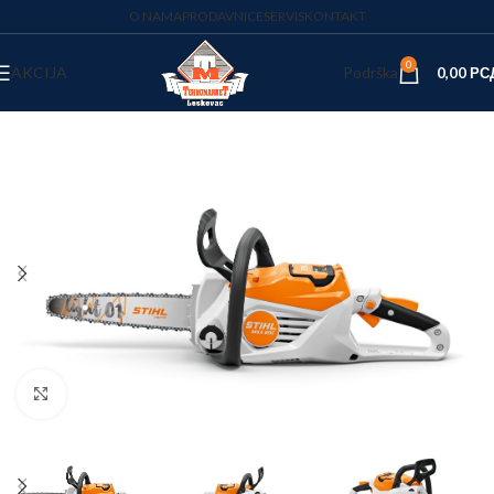
O NAMA
PRODAVNICE
SERVIS
KONTAKT
0
AKCIJA
Podrška
0,00
РС
Kliknite za uvećanje