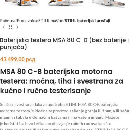
Početna
Prodavnica
STIHL mašine
STIHL baterijski uređaji
Baterijska testera MSA 80 C-B (bez baterije i
punjača)
43.499,00
рсд
MSA 80 C-B baterijska motorna
testera: moćna, tiha i svestrana za
kućno i ručno testerisanje
Snažna, svestrana i laka za upotrebu STIHL MSA 80 C-B baterijska
motorna testera je idealna za precizno
sečenje granja ili žbunja ili seču
manjih stabala u domaćim baštama ili na vašem imanju
. Možete
je koristiti i za brzo i efikasno obavljanje
ručnih radova
kao što
je
obrada drveta ili sečenje građevinskog drveta
. STIHL MSA 80 C-B