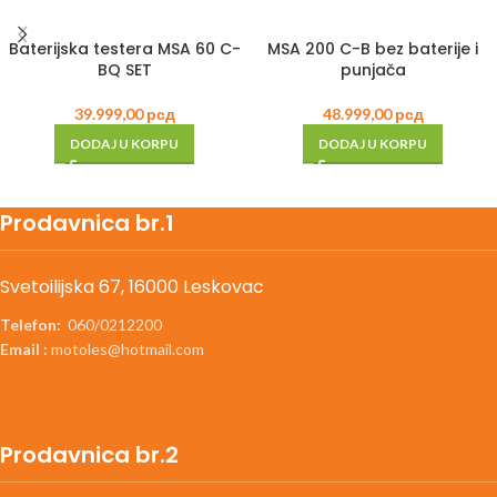
Baterijska testera MSA 60 C-
MSA 200 C-B bez baterije i
BQ SET
punjača
39.999,00
рсд
48.999,00
рсд
DODAJ U KORPU
DODAJ U KORPU
Prodavnica br.1
Svetoilijska 67, 16000 Leskovac
Telefon:
060/0212200
Email :
motoles@hotmail.com
Prodavnica br.2