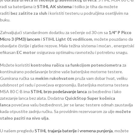
radi sa baterijama iz
STIHL AK sistema
i toliko je tiha da možete
raditi
bez zaštite za sluh
i koristiti testeru u područjima osetljivim na
buku.
Zahvaljujući standardnom dodatku za sečenje od 30 cm sa
1/4″ P Picco
Micro 3 (PM3) lancem
i
STIHL Light 01 vodilicom
, možete pouzdano da
obavljate čistije i glatke rezove. Mala težina sistema i moćan , energetski
efikasan
EC motor
osigurava optimalnu ravnotežu i potrebnu snagu.
Možete koristiti
kontrolnu ručicu sa funkcijom potenciometra
za
kontinuirano podešavanje brzine vaše baterijske motorne testere.
Gumirana ručka sa
mekim rukohvatom
pruža vam dobar hvat, veliku
udobnost pri radu i povećava ergonomiju. Baterijska motorna testera
MSA 80 C-B ima
STIHL brzo podešavanje lanca
za bezbedno i lako
zatezanje lanca bez alata. Dodatna
QuickStop Super kočnica
lanca
povećava vašu bezbednost, jer se lanac testere odmah zaustavlja
kada otpustite zadnju ručku. Sa providnim rezervoarom za ulje
možete
stalno paziti na nivo ulja
.
U našem pregledu
STIHL trajanja baterije i vremena punjenja
, možete