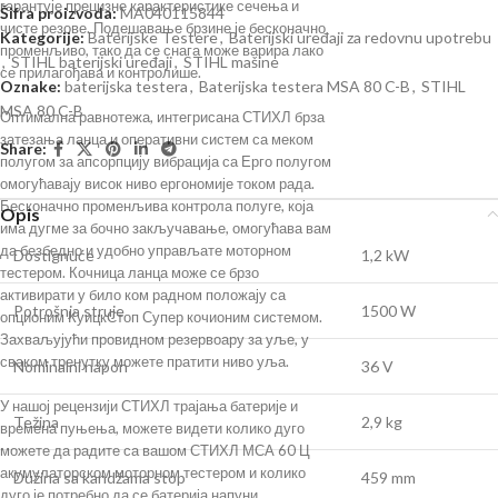
гарантује прецизне карактеристике сечења и
Šifra proizvoda:
MA040115844
чисте резове. Подешавање брзине је бесконачно
Kategorije:
Baterijske Testere
,
Baterijski uređaji za redovnu upotrebu
променљиво, тако да се снага може варира лако
,
STIHL baterijski uređaji
,
STIHL mašine
се прилагођава и контролише.
Oznake:
baterijska testera
,
Baterijska testera MSA 80 C-B
,
STIHL
MSA 80 C-B
Оптимална равнотежа, интегрисана СТИХЛ брза
затезања ланца и оперативни систем са меком
Share:
полугом за апсорпцију вибрација са Ерго полугом
омогућавају висок ниво ергономије током рада.
Бесконачно променљива контрола полуге, која
Opis
има дугме за бочно закључавање, омогућава вам
да безбедно и удобно управљате моторном
Dostignuće
1,2 kW
тестером. Кочница ланца може се брзо
активирати у било ком радном положају са
Potrošnja struje
1500 W
опционим КуицкСтоп Супер кочионим системом.
Захваљујући провидном резервоару за уље, у
сваком тренутку можете пратити ниво уља.
Nominalni napon
36 V
У нашој рецензији СТИХЛ трајања батерије и
Težina
2,9 kg
времена пуњења, можете видети колико дуго
можете да радите са вашом СТИХЛ МСА 60 Ц
акумулаторском моторном тестером и колико
Dužina sa kandžama stop
459 mm
дуго је потребно да се батерија напуни.