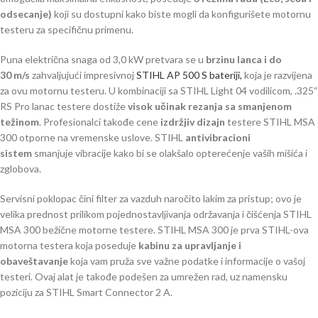
odsecanje)
koji su dostupni kako biste mogli da konfigurišete motornu
testeru za specifičnu primenu.
Puna električna snaga od 3,0 kW pretvara se u
brzinu lanca i do
30 m/s
zahvaljujući impresivnoj
STIHL AP 500 S bateriji,
koja je razvijena
za ovu motornu testeru. U kombinaciji sa STIHL Light 04 vodilicom, .325“
RS Pro lanac testere dostiže
visok učinak rezanja sa smanjenom
težinom
. Profesionalci takođe cene
izdržjiv dizajn
testere STIHL MSA
300 otporne na vremenske uslove. STIHL
antivibracioni
sistem
smanjuje vibracije kako bi se olakšalo opterećenje vaših mišića i
zglobova.
Servisni poklopac čini filter za vazduh naročito lakim za pristup; ovo je
velika prednost prilikom pojednostavljivanja održavanja i čišćenja STIHL
MSA 300 bežične motorne testere. STIHL MSA 300 je prva STIHL-ova
motorna testera koja poseduje
kabinu za upravljanje i
obaveštavanje
koja vam pruža sve važne podatke i informacije o vašoj
testeri. Ovaj alat je takođe podešen za umrežen rad, uz namensku
poziciju za STIHL Smart Connector 2 A.