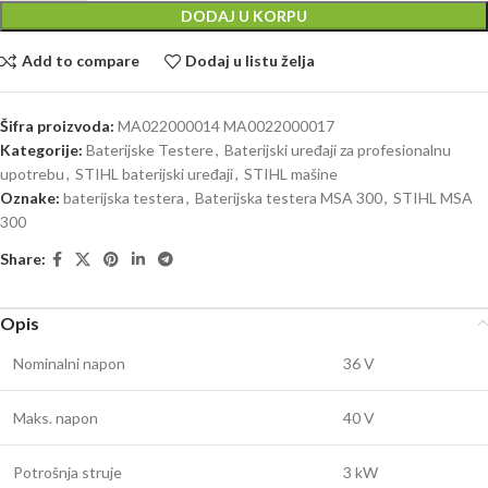
DODAJ U KORPU
Add to compare
Dodaj u listu želja
Šifra proizvoda:
MA022000014 MA0022000017
Kategorije:
Baterijske Testere
,
Baterijski uređaji za profesionalnu
upotrebu
,
STIHL baterijski uređaji
,
STIHL mašine
Oznake:
baterijska testera
,
Baterijska testera MSA 300
,
STIHL MSA
300
Share:
Opis
Nominalni napon
36 V
Maks. napon
40 V
Potrošnja struje
3 kW