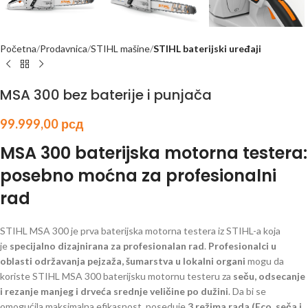
Početna
Prodavnica
STIHL mašine
STIHL baterijski uređaji
MSA 300 bez baterije i punjača
99.999,00
рсд
MSA 300 baterijska motorna testera:
posebno moćna za profesionalni
rad
STIHL MSA 300 je prva baterijska motorna testera iz STIHL-a koja
je
specijalno dizajnirana za profesionalan rad
.
Profesionalci u
oblasti održavanja pejzaža, šumarstva u lokalni organi
mogu da
koriste STIHL MSA 300 baterijsku motornu testeru za
seču, odsecanje
i rezanje manjeg i drveća srednje veličine po dužini
. Da bi se
omogućila maksimalna efikasnost, poseduje
3 režima rada (Eco, seča i