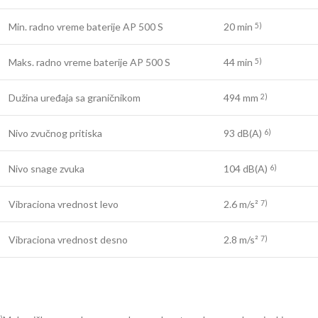
Min. radno vreme baterije AP 500 S
20 min
5)
Maks. radno vreme baterije AP 500 S
44 min
5)
Dužina uređaja sa graničnikom
494 mm
2)
Nivo zvučnog pritiska
93 dB(A)
6)
Nivo snage zvuka
104 dB(A)
6)
Vibraciona vrednost levo
2.6 m/s²
7)
Vibraciona vrednost desno
2.8 m/s²
7)