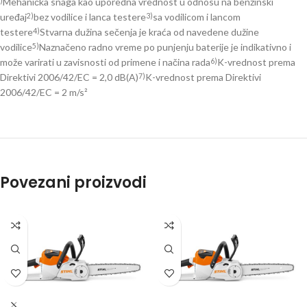
Mehanička snaga kao uporedna vrednost u odnosu na benzinski
)
uređaj
bez vodilice i lanca testere
sa vodilicom i lancom
2)
3)
testere
Stvarna dužina sečenja je kraća od navedene dužine
4)
vodilice
Naznačeno radno vreme po punjenju baterije je indikativno i
5)
može varirati u zavisnosti od primene i načina rada
K-vrednost prema
6)
Direktivi 2006/42/EC = 2,0 dB(A)
K-vrednost prema Direktivi
7)
2006/42/EC = 2 m/s²
Povezani proizvodi