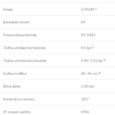
Snaga
2.50 kW
1)
Baterijski sistem
AP
Preporučena baterija
AP 500 S
Težina uređaja bez baterije
4.5 kg
2)
Težina sistema bez baterije
5.40 / 5.52 kg
3)
Dužina vodilice
40 / 45 cm
4)
Širina žleba
1.30 mm
Korak lanca testere
.325″
IP stepen zaštite
IPX4