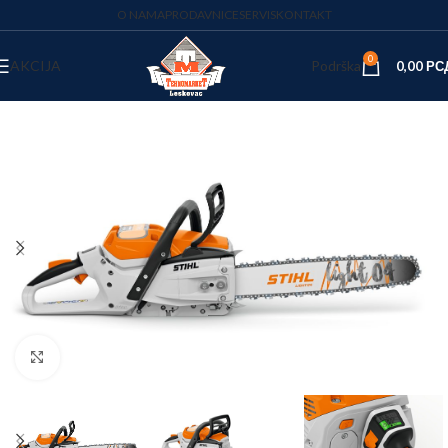
O NAMA
PRODAVNICE
SERVIS
KONTAKT
0
AKCIJA
Podrška
0,00
РС
Kliknite za uvećanje