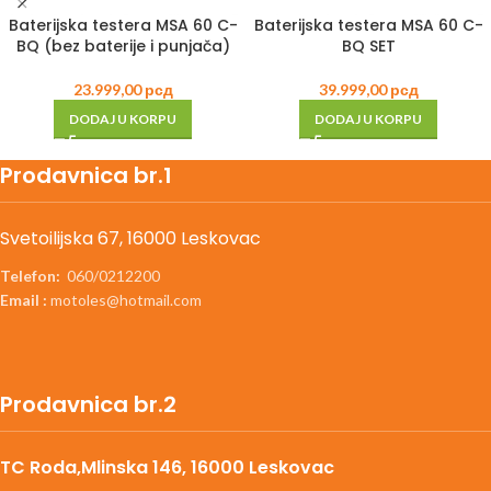
Baterijska testera MSA 60 C-
Baterijska testera MSA 60 C-
BQ (bez baterije i punjača)
BQ SET
23.999,00
рсд
39.999,00
рсд
DODAJ U KORPU
DODAJ U KORPU
Prodavnica br.1
Svetoilijska 67, 16000 Leskovac
Telefon:
060/0212200
Email :
motoles@hotmail.com
Prodavnica br.2
TC Roda,Mlinska 146, 16000 Leskovac