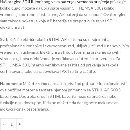
Naš
pregled STIHL korisnog veka baterije i vremena punjenja
prikazuje
koliko dugo možete da upravljate vašom STIHL MSA 300 i koliko
vremena je potrebno instaliranoj AP bateriji da se napuni. Ovaj pregled
vam takođe pokazuje koja AP baterija se preporučuje za vaš STIHL
električni alat.
Svi bežični električni alati u
STIHL AP sistemu
su dizajnirani za
profesionalne korisnike i svakodnevni rad, uključujući i rad u nepovoljnim
vremenskim uslovima. Električni alati su otporni na prskanje sa svih
strana, a njihova efektivnost je verifikovana internim proverama. Za
STIHL MSA 300, interno verifikovana zaštita od prskanja je takođe
sertifikovana tako da zadovoljava IPX4 rejting zaštite.
Napomena
: Možete samo da imate koristi od potpune funkcionalnosti
ove bežične motorne testere njenom primenom sa STIHL AP 500 S
baterijom. Upotreba drugih STIHL baterija može da znači da neke
funkcije nisu dostupne, ili da ne možete da dostignete maksimalan
mogući učinak testerisanja.