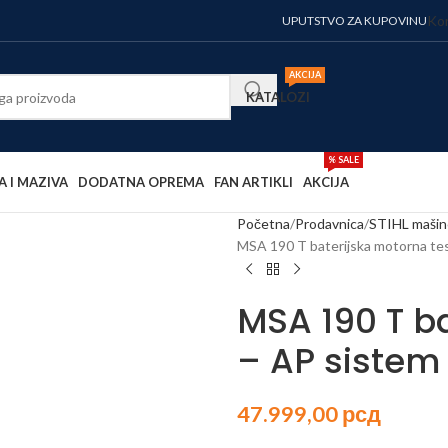
Kor
UPUTSTVO ZA KUPOVINU
AKCIJA
KATALOZI
% SALE
A I MAZIVA
DODATNA OPREMA
FAN ARTIKLI
AKCIJA
Početna
Prodavnica
STIHL mašin
MSA 190 T baterijska motorna te
MSA 190 T b
– AP sistem
47.999,00
рсд