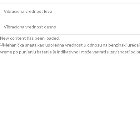
Vibraciona vrednost levo
Vibraciona vrednost desno
New content has been loaded.
Mehanička snaga kao uporedna vrednost u odnosu na benzinski uređaj
1)
vreme po punjenju baterije je indikativno i može varirati u zavisnosti od p