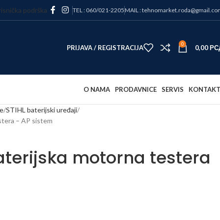
isnička podrška
TEL : 060/021-2205
MAIL : tehnomarket.roda@gmail.co
0
PRIJAVA / REGISTRACIJA
0,00
РС
O NAMA
PRODAVNICE
SERVIS
KONTAK
e
STIHL baterijski uređaji
stera – AP sistem
aterijska motorna testera