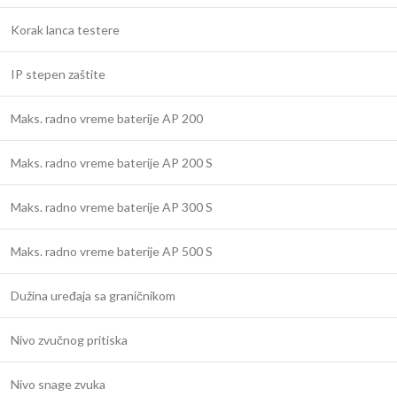
Korak lanca testere
IP stepen zaštite
Maks. radno vreme baterije AP 200
Maks. radno vreme baterije AP 200 S
Maks. radno vreme baterije AP 300 S
Maks. radno vreme baterije AP 500 S
Dužina uređaja sa graničnikom
Nivo zvučnog pritiska
Nivo snage zvuka