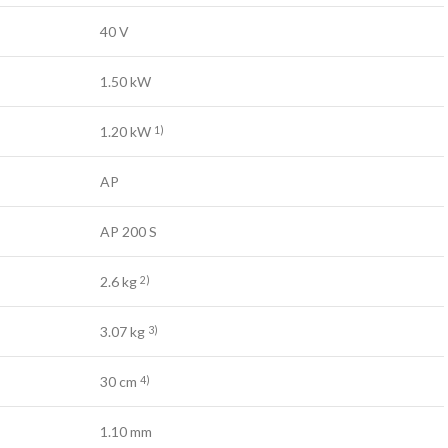
40 V
1.50 kW
1.20 kW
1)
AP
AP 200 S
2.6 kg
2)
3.07 kg
3)
30 cm
4)
1.10 mm