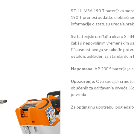
STIHL MSA 190 T baterijska moto
190 T prenosi podatke električno
informacije o statusu uređaja prek
Svi baterijski uređaji u okviru ST
čak i u nepovoljnim vremenskim usl
Efikasnost ovoga se takođe potvrđ
ostalog, usklađen sa standardom 
Napomena:
AP 200 S baterija je 
Upozorenje:
Ova specijalna moto
obučenih za održavanje drveća. Ko
povreda
Za optimalnu upotrebu, pogledajt