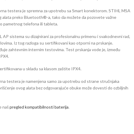
rna testera je spremna za upotrebu sa Smart konektorom. STIHL MSA
g alata preko Bluetooth®-a, tako da možete da pozovete važne
o pametnog telefona ili tableta.
IHL AP sistema su dizajnirani za profesionalnu primenu i svakodnevni rad,
ovima. Iz tog razloga su sertifikovani kao otporni na prskanje.
uje zahtevnim internim testovima. Test prskanja vode je, između
IPX4.
sertifikovana u skladu sa klasom zaštite IPX4.
rna testera je namenjena samo za upotrebu od strane stručnjaka
rišćenje ovog alata bez odgovarajuće obuke može dovesti do ozbiljnih
e naš
pregled kompatibilnosti baterija
.