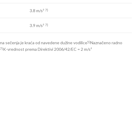
3.8 m/s²
7)
3.9 m/s²
7)
na sečenja je kraća od navedene dužine vodilice
Naznačeno radno
5)
K-vrednost prema Direktivi 2006/42/EC = 2 m/s²
7)