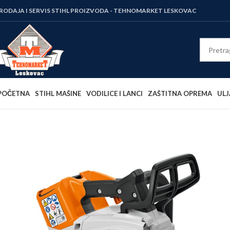
RODAJA I SERVIS STIHL PROIZVODA - TEHNOMARKET LESKOVAC
POČETNA
STIHL MAŠINE
VODILICE I LANCI
ZAŠTITNA OPREMA
ULJ