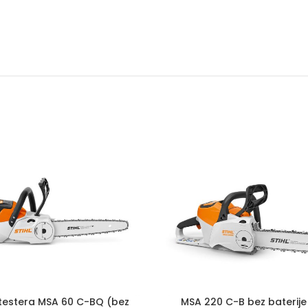
 testera MSA 60 C-BQ (bez
MSA 220 C-B bez baterije