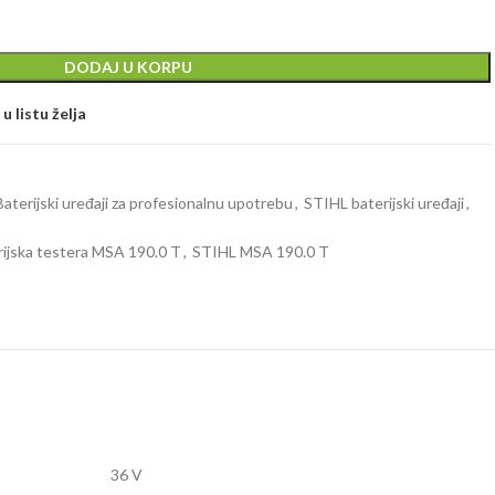
DODAJ U KORPU
u listu želja
Baterijski uređaji za profesionalnu upotrebu
,
STIHL baterijski uređaji
,
rijska testera MSA 190.0 T
,
STIHL MSA 190.0 T
36 V