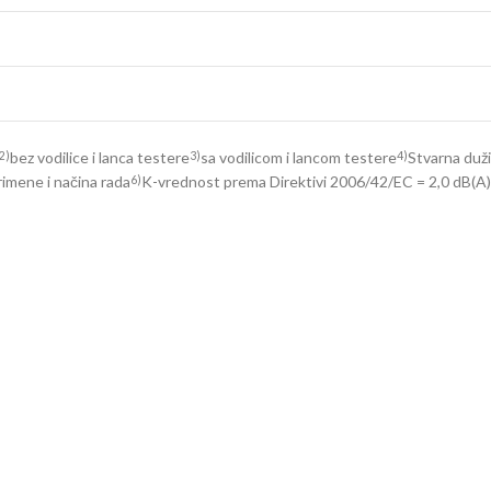
bez vodilice i lanca testere
sa vodilicom i lancom testere
Stvarna duži
2)
3)
4)
rimene i načina rada
K-vrednost prema Direktivi 2006/42/EC = 2,0 dB(A)
6)