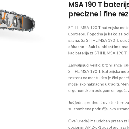
MSA 190 T baterij
precizne i fine r
STIHL MSA 190 T baterijska moto
upotrebu. Pogodna je
kako za od
grana
. Sa STIHL MSA 190 T, struč
efikasno – čak i u oblastima ose
kao baterija za STIHL MSA 190 T.
Zahvaljujući velikoj brzini lanca i
STIHL MSA 190 T. Baterijska motorn
testeru na mestu, što je čini pose
može lako naknadno ugraditi. Meha
ergonomskom polugom omogućava
Još jedna prednost ove testere za d
su stambena područja, oko ustanova
Ovaj uređaj ima udoban prsten za l
opcionim AP 2-u-1 adapterom za kaiš