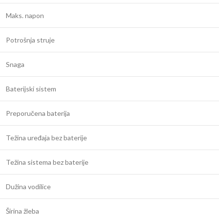
Maks. napon
Potrošnja struje
Snaga
Baterijski sistem
Preporučena baterija
Težina uređaja bez baterije
Težina sistema bez baterije
Dužina vodilice
Širina žleba