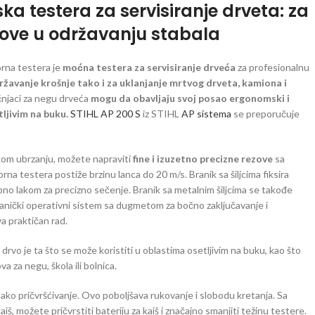
ska testera za servisiranje drveta: za
ezove u održavanju stabala
rna testera je
moćna testera za servisiranje drveća
za profesionalnu
ržavanje krošnje tako i za uklanjanje mrtvog drveta, kamiona i
njaci za negu drveća
mogu da obavljaju svoj posao ergonomski i
tljivim na buku.
STIHL AP 200 S
iz STIHL
AP sistema
se preporučuje
 jakom ubrzanju, možete napraviti
fine i izuzetno precizne rezove
sa
a testera postiže brzinu lanca do 20 m/s. Branik sa šiljcima fiksira
bno lakom za precizno sečenje. Branik sa metalnim šiljcima se takođe
nički operativni sistem sa dugmetom za bočno zaključavanje i
 praktičan rad.
rvo je ta što se može koristiti u oblastima osetljivim na buku, kao što
 za negu, škola ili bolnica.
ako pričvršćivanje. Ovo poboljšava rukovanje i slobodu kretanja. Sa
, možete pričvrstiti bateriju za kaiš i značajno smanjiti težinu testere.