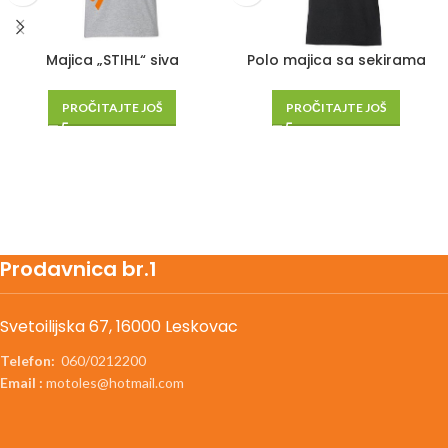
Polo majica sa sekirama
Majica „STIHL“ siva
PROČITAJTE JOŠ
PROČITAJTE JOŠ
Prodavnica br.1
Svetoilijska 67, 16000 Leskovac
Telefon:
060/0212200
Email :
motoles@hotmail.com