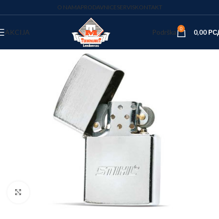
O NAMA
PRODAVNICE
SERVIS
KONTAKT
0
AKCIJA
Podrška
0,00
РС
Kliknite za uvećanje