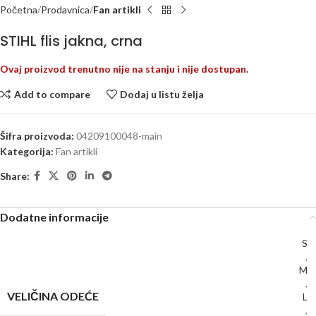
Početna
Prodavnica
Fan artikli
STIHL flis jakna, crna
Ovaj proizvod trenutno nije na stanju i nije dostupan.
Add to compare
Dodaj u listu želja
Šifra proizvoda:
04209100048-main
Kategorija:
Fan artikli
Share:
Dodatne informacije
S
,
M
,
VELIČINA ODEĆE
L
,