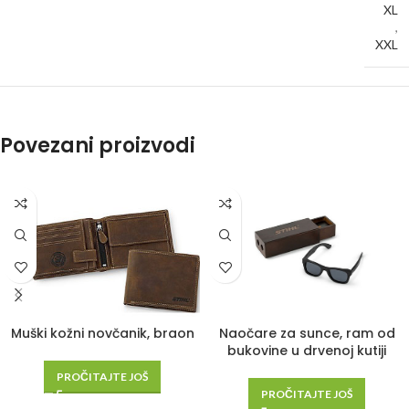
XL
,
XXL
Povezani proizvodi
Naočare za sunce, ram od
Muški kožni novčanik, braon
bukovine u drvenoj kutiji
PROČITAJTE JOŠ
PROČITAJTE JOŠ