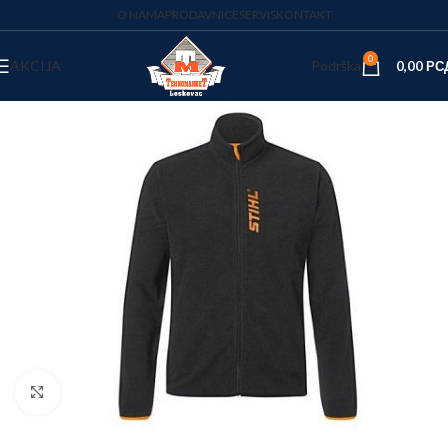
O NAMA
PRODAVNICE
SERVIS
KONTAKT
0
AKCIJA
Podrška
0,00
РС
Kliknite za uvećanje