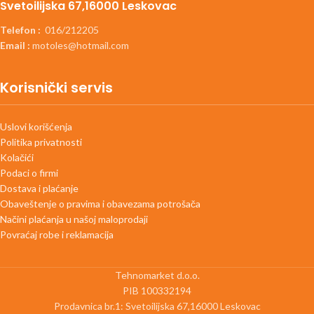
Svetoilijska 67,16000 Leskovac
Telefon :
016/212205
Email :
motoles@hotmail.com
Korisnički servis
Uslovi korišćenja
Politika privatnosti
Kolačići
Podaci o firmi
Dostava i plaćanje
Obaveštenje o pravima i obavezama potrošača
Načini plaćanja u našoj maloprodaji
Povraćaj robe i reklamacija
Tehnomarket d.o.o.
PIB 100332194
Prodavnica br.1: Svetoilijska 67,16000 Leskovac