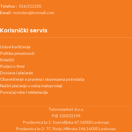
Telefon :
016/212205
Email :
motoles@hotmail.com
Korisnički servis
Uslovi korišćenja
Politika privatnosti
Kolačići
Podaci o firmi
Dostava i plaćanje
Obaveštenje o pravima i obavezama potrošača
Načini plaćanja u našoj maloprodaji
Povraćaj robe i reklamacija
Tehnomarket d.o.o.
PIB 100332194
Prodavnica br.1: Svetoilijska 67,16000 Leskovac
Prodavnica br.2: TC Roda ,Mlinska 146,16000 Leskovac