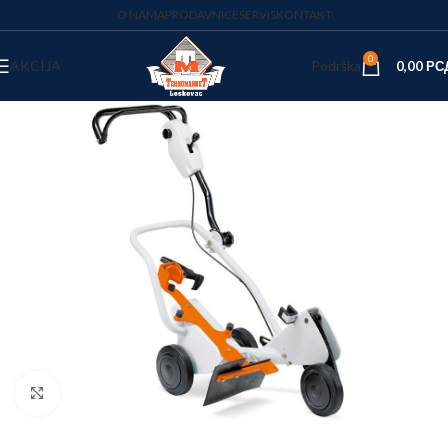
O NAMA
PRODAVNICE
SERVIS
KONTAKT
0
AKCIJA
Podrška
0,00
РС
Kliknite za uvećanje