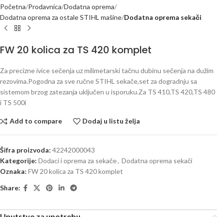
Početna
Prodavnica
Dodatna oprema
Dodatna oprema za ostale STIHL mašine
Dodatna oprema sekači
FW 20 kolica za TS 420 komplet
Za precizne ivice sečenja uz milimetarski tačnu dubinu sečenja na dužim
rezovima.Pogodna za sve ručne STIHL sekače,set za dogradnju sa
sistemom brzog zatezanja uključen u isporuku.Za TS 410,TS 420,TS 480
i TS 500i
Add to compare
Dodaj u listu želja
Šifra proizvoda:
42242000043
Kategorije:
Dodaci i oprema za sekače
,
Dodatna oprema sekači
Oznaka:
FW 20 kolica za TS 420 komplet
Share:
Uputstvo za upotrebu