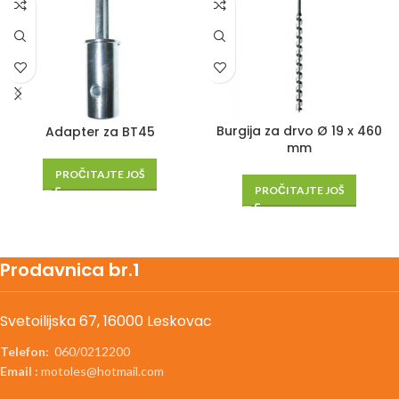
Burgija za drvo Ø 19 x 460
Adapter za BT45
mm
PROČITAJTE JOŠ
PROČITAJTE JOŠ
Prodavnica br.1
Svetoilijska 67, 16000 Leskovac
Telefon:
060/0212200
Email :
motoles@hotmail.com