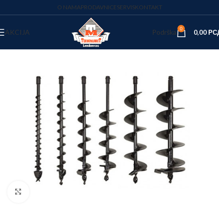
O NAMA
PRODAVNICE
SERVIS
KONTAKT
0
AKCIJA
Podrška
0,00
РС
Kliknite za uvećanje