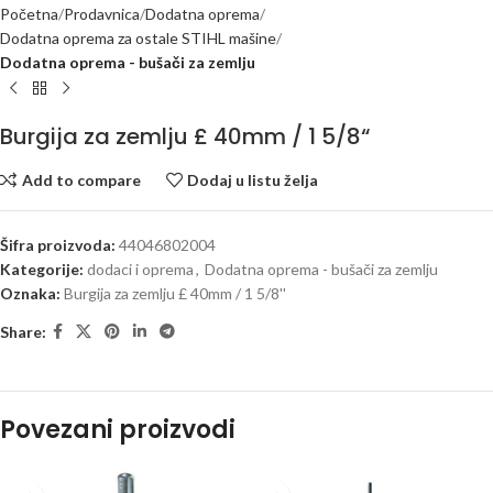
Početna
Prodavnica
Dodatna oprema
Dodatna oprema za ostale STIHL mašine
Dodatna oprema - bušači za zemlju
Burgija za zemlju £ 40mm / 1 5/8“
Add to compare
Dodaj u listu želja
Šifra proizvoda:
44046802004
Kategorije:
dodaci i oprema
,
Dodatna oprema - bušači za zemlju
Oznaka:
Burgija za zemlju £ 40mm / 1 5/8''
Share:
Povezani proizvodi