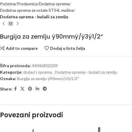
Početna
Prodavnica
Dodatna oprema
Dodatna oprema za ostale STIHL mašine
Dodatna oprema - bušači za zemlju
Burgija za zemlju ÿ90mmÿ/ÿ3ÿ1/2“
Add to compare
Dodaj u listu želja
Šifra proizvoda:
44046802009
Kategorije:
dodaci i oprema
,
Dodatna oprema - bušači za zemlju
Oznaka:
Burgija za zemlju ÿ90mmÿ/ÿ3ÿ1/2''
Share:
Povezani proizvodi