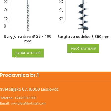
Burgija za drvo Ø 22 x 460
Burgija za sadnice £ 350 mm
mm
PROČITAJTE JOŠ
PROČITAJTE JOŠ
Prodavnica br.1
Svetoilijska 67, 16000 Leskovac
Telefon:
060/0212200
Email :
motoles@hotmail.com