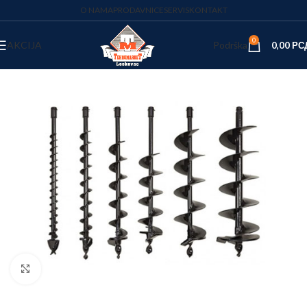
O NAMA
PRODAVNICE
SERVIS
KONTAKT
0
AKCIJA
Podrška
0,00
РС
Kliknite za uvećanje