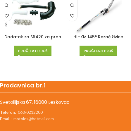
HL-KM 145° Rezač živice
Dodatak za SR420 za prah
PROČITAJTE JOŠ
PROČITAJTE JOŠ
Prodavnica br.1
Svetoilijska 67, 16000 Leskovac
Telefon:
060/0212200
Email :
motoles@hotmail.com