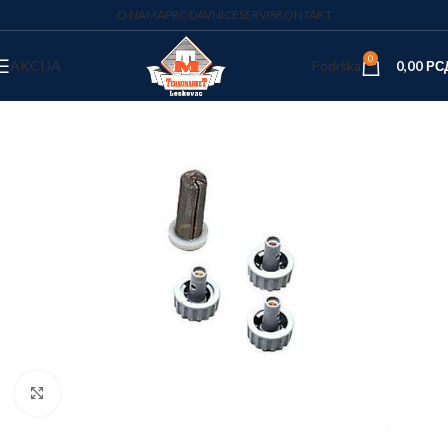
O NAMA
PRODAVNICE
SERVIS
KONTAKT
0
AKCIJA
Podrška
0,00
РС
Kliknite za uvećanje