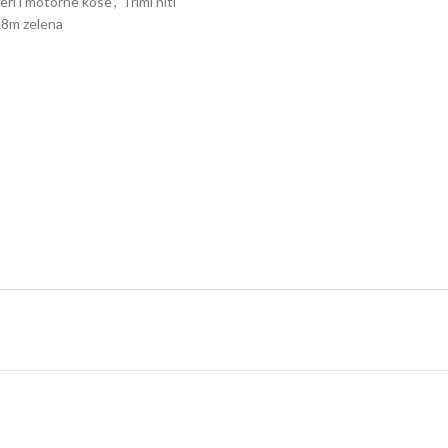
ri i motorne kose
,
Trimi niti
 28m zelena