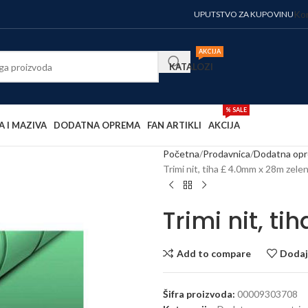
Kor
UPUTSTVO ZA KUPOVINU
AKCIJA
KATALOZI
% SALE
A I MAZIVA
DODATNA OPREMA
FAN ARTIKLI
AKCIJA
Početna
Prodavnica
Dodatna op
Trimi nit, tiha £ 4.0mm x 28m zele
Trimi nit, t
Add to compare
Dodaj 
Šifra proizvoda:
00009303708