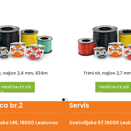
it, najlon 2,4 mm, 434m
Trimi nit, najlon 2,7 m
PROČITAJTE JOŠ
PROČITAJTE JOŠ
ca br.2
Servis
ska 146, 16000 Leskovac
Svetoilijska 67,16000 Les