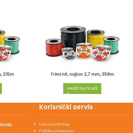
m, 215m
Trimi nit, najlon 2,7 mm, 358m
PROČITAJTE JOŠ
Korisnički servis
kovac
Uslovi korišćenja
Politika privatnosti