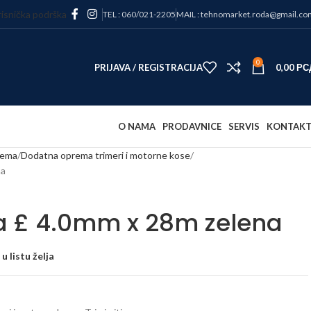
isnička podrška
TEL : 060/021-2205
MAIL : tehnomarket.roda@gmail.co
0
PRIJAVA / REGISTRACIJA
0,00
РС
O NAMA
PRODAVNICE
SERVIS
KONTAK
rema
Dodatna oprema trimeri i motorne kose
na
iha £ 4.0mm x 28m zelena
u listu želja