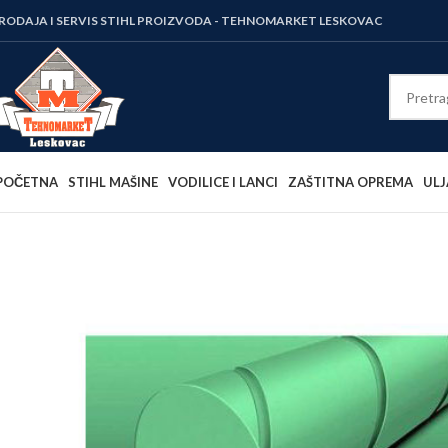
RODAJA I SERVIS STIHL PROIZVODA - TEHNOMARKET LESKOVAC
POČETNA
STIHL MAŠINE
VODILICE I LANCI
ZAŠTITNA OPREMA
ULJ