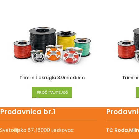
Trimi nit okrugla 3.0mmx55m
Trimi n
PROČITAJTE JOŠ
Prodavnica br.1
Prodavni
Svetoilijska 67, 16000 Leskovac
TC Roda,Mlin