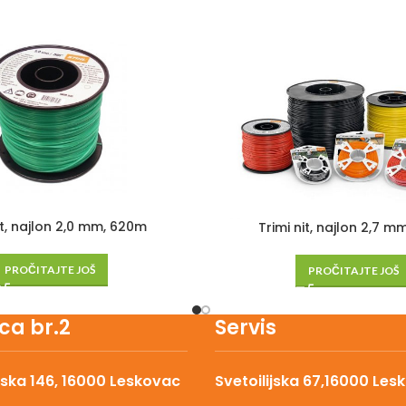
it, najlon 2,0 mm, 620m
Trimi nit, najlon 2,7 m
PROČITAJTE JOŠ
PROČITAJTE JOŠ
ca br.2
Servis
ska 146, 16000 Leskovac
Svetoilijska 67,16000 Les