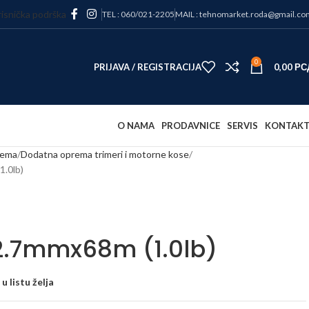
isnička podrška
TEL : 060/021-2205
MAIL : tehnomarket.roda@gmail.co
0
PRIJAVA / REGISTRACIJA
0,00
РС
O NAMA
PRODAVNICE
SERVIS
KONTAK
rema
Dodatna oprema trimeri i motorne kose
1.0lb)
 2.7mmx68m (1.0lb)
u listu želja