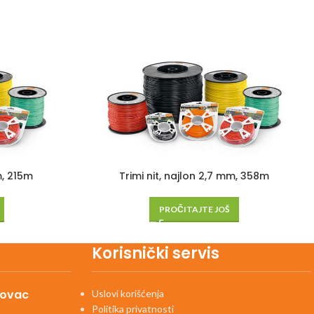
m, 215m
Trimi nit, najlon 2,7 mm, 358m
PROČITAJTE JOŠ
Korisnički servis
kovac
Uslovi korišćenja
Politika privatnosti