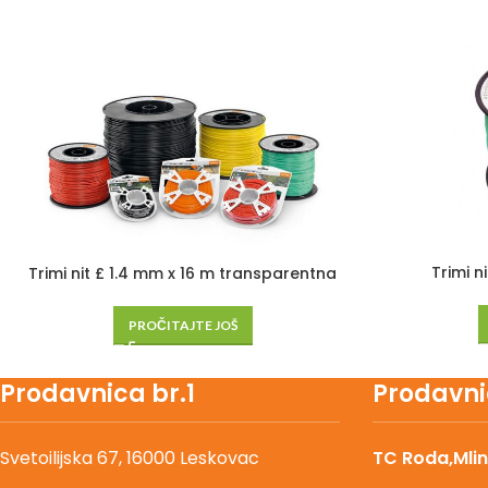
Trimi n
Trimi nit £ 1.4 mm x 16 m transparentna
PROČITAJTE JOŠ
Prodavnica br.1
Prodavni
Svetoilijska 67, 16000 Leskovac
TC Roda,Mlin