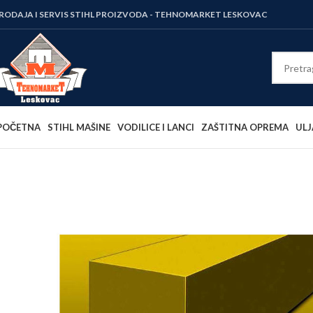
RODAJA I SERVIS STIHL PROIZVODA - TEHNOMARKET LESKOVAC
POČETNA
STIHL MAŠINE
VODILICE I LANCI
ZAŠTITNA OPREMA
ULJ