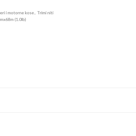
ri i motorne kose
,
Trimi niti
mmx68m (1.0lb)