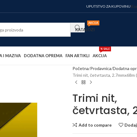
Kor
UPUTSTVO ZA KUPOVINU
AKCIJA
KATALOZI
% SALE
A I MAZIVA
DODATNA OPREMA
FAN ARTIKLI
AKCIJA
Početna
Prodavnica
Dodatna op
Trimi nit, četvrtasta, 2.7mmx68m (
Trimi nit,
četvrtasta,
Add to compare
Dodaj 