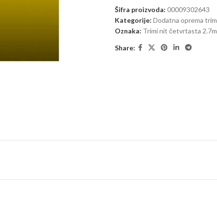
Šifra proizvoda:
00009302643
Kategorije:
Dodatna oprema trime
Oznaka:
Trimi nit četvrtasta 2.7
Share: