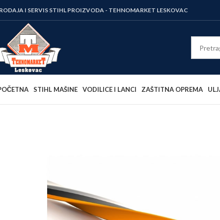
RODAJA I SERVIS STIHL PROIZVODA - TEHNOMARKET LESKOVAC
POČETNA
STIHL MAŠINE
VODILICE I LANCI
ZAŠTITNA OPREMA
ULJ