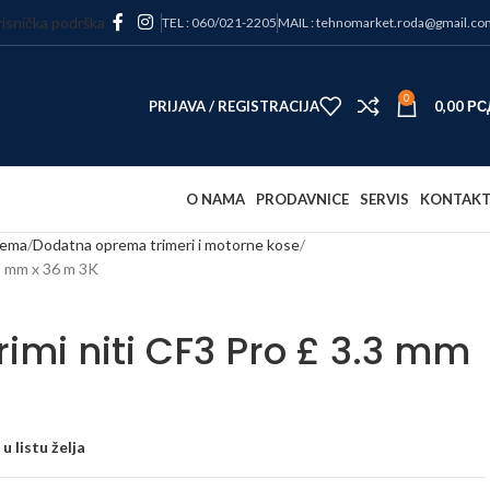
isnička podrška
TEL : 060/021-2205
MAIL : tehnomarket.roda@gmail.co
0
PRIJAVA / REGISTRACIJA
0,00
РС
O NAMA
PRODAVNICE
SERVIS
KONTAK
rema
Dodatna oprema trimeri i motorne kose
.3 mm x 36 m 3K
imi niti CF3 Pro £ 3.3 mm
u listu želja