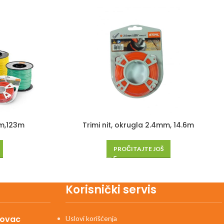
mm,123m
Trimi nit, okrugla 2.4mm, 14.6m
PROČITAJTE JOŠ
Korisnički servis
kovac
Uslovi korišćenja