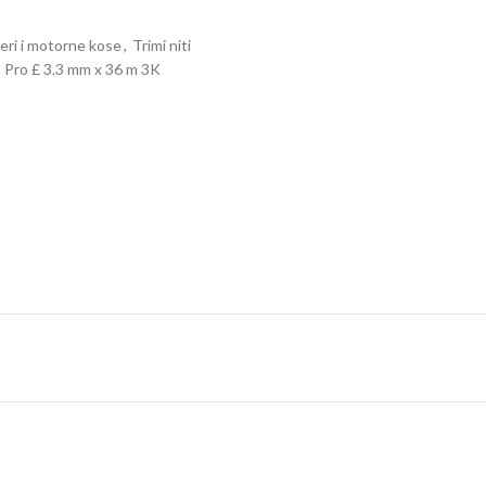
ri i motorne kose
,
Trimi niti
3 Pro £ 3.3 mm x 36 m 3K