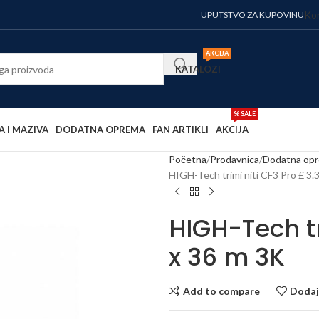
Kor
UPUTSTVO ZA KUPOVINU
AKCIJA
KATALOZI
% SALE
A I MAZIVA
DODATNA OPREMA
FAN ARTIKLI
AKCIJA
Početna
Prodavnica
Dodatna op
HIGH-Tech trimi niti CF3 Pro £ 3
HIGH-Tech tr
x 36 m 3K
Add to compare
Dodaj 