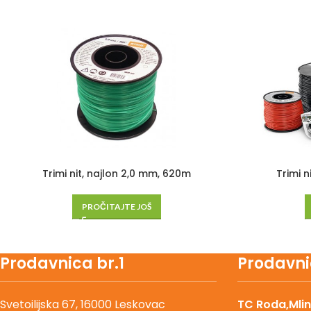
Trimi nit, najlon 2,0 mm, 620m
Trimi n
PROČITAJTE JOŠ
Prodavnica br.1
Prodavni
Svetoilijska 67, 16000 Leskovac
TC Roda,Mlin