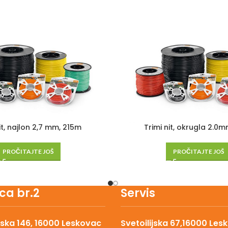
it, najlon 2,7 mm, 215m
Trimi nit, okrugla 2.0
PROČITAJTE JOŠ
PROČITAJTE JOŠ
ca br.2
Servis
ska 146, 16000 Leskovac
Svetoilijska 67,16000 Les