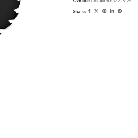
Oznaka:
Cirkularni nož 225-24
Share: