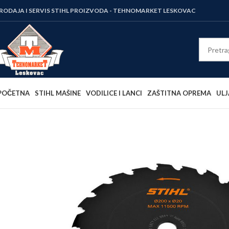
RODAJA I SERVIS STIHL PROIZVODA - TEHNOMARKET LESKOVAC
POČETNA
STIHL MAŠINE
VODILICE I LANCI
ZAŠTITNA OPREMA
ULJ