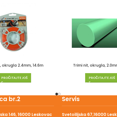
it, okrugla 2.4mm, 14.6m
Trimi nit, okrugla, 2.0
PROČITAJTE JOŠ
PROČITAJTE JOŠ
ca br.2
Servis
ska 146, 16000 Leskovac
Svetoilijska 67,16000 Les