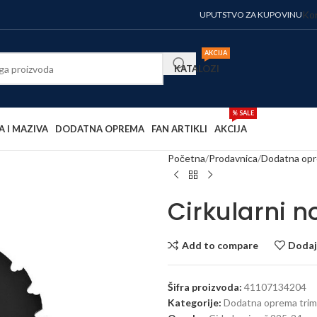
Kor
UPUTSTVO ZA KUPOVINU
AKCIJA
KATALOZI
% SALE
A I MAZIVA
DODATNA OPREMA
FAN ARTIKLI
AKCIJA
Početna
Prodavnica
Dodatna op
Cirkularni n
Add to compare
Dodaj 
Šifra proizvoda:
41107134204
Kategorije:
Dodatna oprema trime