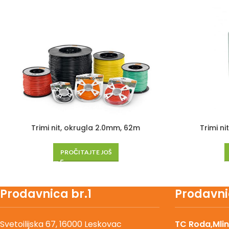
Trimi nit, okrugla 2.0mm, 62m
Trimi n
PROČITAJTE JOŠ
Prodavnica br.1
Prodavni
Svetoilijska 67, 16000 Leskovac
TC Roda,Mlin