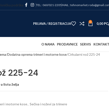
isnička podrška
TEL : 060/021-2205
MAIL : tehnomarket.roda@gmail.co
0
PRIJAVA / REGISTRACIJA
0,00
РС
O NAMA
PRODAVNICE
SERVIS
KONTAK
rema
Dodatna oprema trimeri i motorne kose
Cirkularni nož 225-24
ož 225-24
u listu želja
ri i motorne kose
,
Sečiva i noževi za trimere