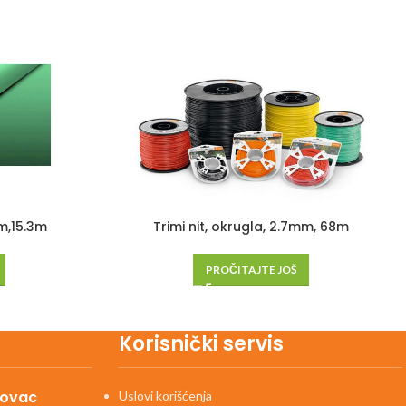
mm,15.3m
Trimi nit, okrugla, 2.7mm, 68m
PROČITAJTE JOŠ
Korisnički servis
kovac
Uslovi korišćenja