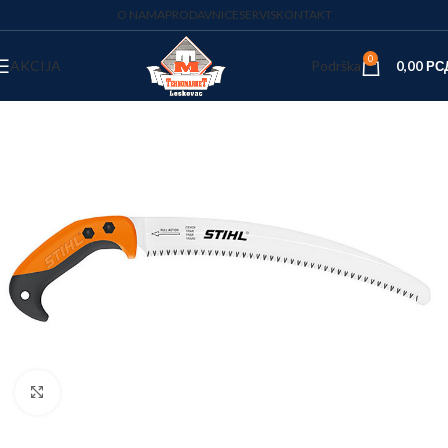
O NAMA
PRODAVNICE
SERVIS
KONTAKT
0
AKCIJA
Podrška
0,00
РС
Kliknite za uvećanje