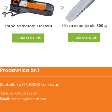
Klin za cepanje Alu 800 g
Torba za motornu testeru
PROČITAJTE JOŠ
PROČITAJTE JOŠ
Prodavnica br.1
Svetoilijska 67, 16000 Leskovac
Telefon:
060/0212200
Email :
motoles@hotmail.com