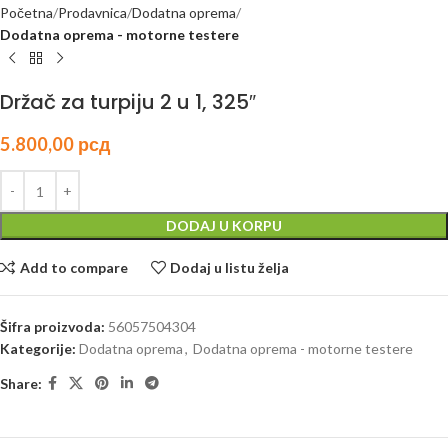
Početna
Prodavnica
Dodatna oprema
Dodatna oprema - motorne testere
Držač za turpiju 2 u 1, 325″
5.800,00
рсд
DODAJ U KORPU
Add to compare
Dodaj u listu želja
Šifra proizvoda:
56057504304
Kategorije:
Dodatna oprema
,
Dodatna oprema - motorne testere
Share: