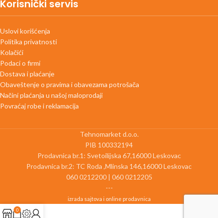
Korisnički servis
Uslovi korišćenja
Politika privatnosti
Kolačići
Podaci o firmi
Dostava i plaćanje
Obaveštenje o pravima i obavezama potrošača
Načini plaćanja u našoj maloprodaji
Povraćaj robe i reklamacija
Tehnomarket d.o.o.
PIB 100332194
Prodavnica br.1: Svetoilijska 67,16000 Leskovac
Prodavnica br.2: TC Roda ,Mlinska 146,16000 Leskovac
060 0212200 | 060 0212205
---
izrada sajtova i online prodavnica
0