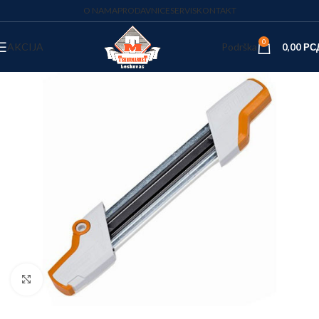
O NAMA
PRODAVNICE
SERVIS
KONTAKT
0
AKCIJA
Podrška
0,00
РС
Kliknite za uvećanje