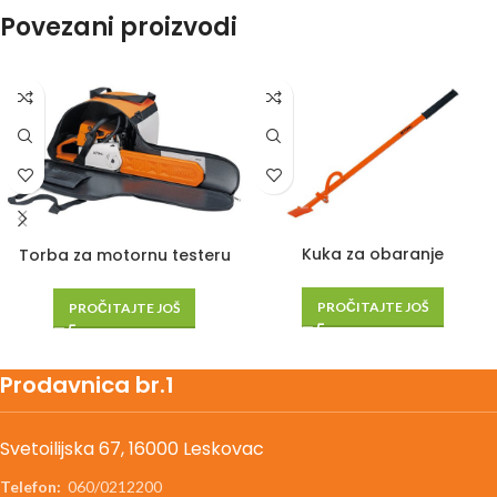
Povezani proizvodi
Kuka za obaranje
Torba za motornu testeru
PROČITAJTE JOŠ
PROČITAJTE JOŠ
Prodavnica br.1
Svetoilijska 67, 16000 Leskovac
Telefon:
060/0212200